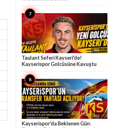

846
Taulant Seferi Kayseri'de!
Kayserispor Golcüsüne Kavuştu

810
Kayserispor'da Beklenen Gün: