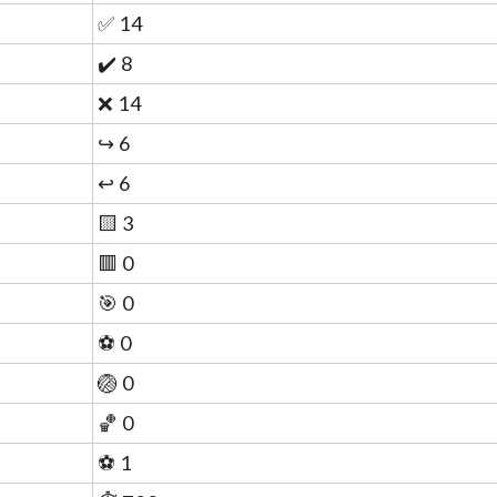
✅ 14
✔️ 8
❌ 14
↪️ 6
↩️ 6
🟨 3
🟥 0
🎯 0
⚽ 0
🏐 0
🏀 0
⚽ 1