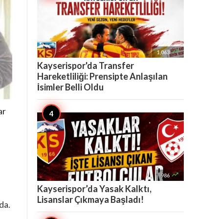

1,063
Kayserispor'da Transfer
Hareketliliği: Prensipte Anlaşılan
İsimler Belli Oldu
ar

986
Kayserispor’da Yasak Kalktı,
Lisanslar Çıkmaya Başladı!
da.