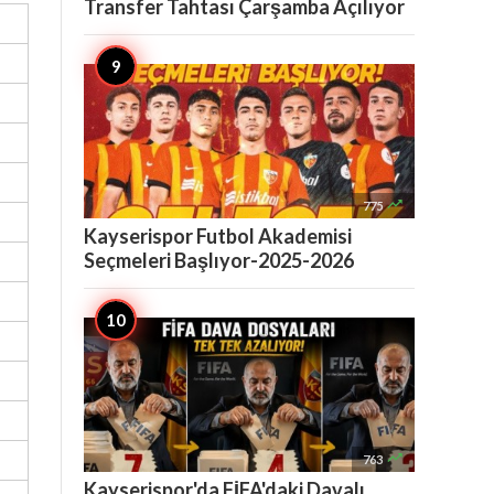
Transfer Tahtası Çarşamba Açılıyor

775
Kayserispor Futbol Akademisi
Seçmeleri Başlıyor-2025-2026

763
Kayserispor'da FİFA'daki Davalı