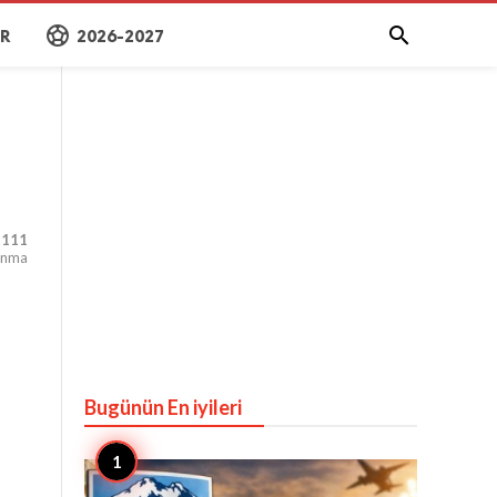
sports_soccer

AR
2026-2027
,111
unma
Bugünün En iyileri