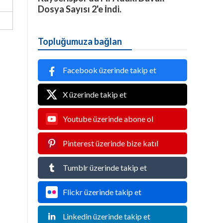
Dosya Sayısı 2'e İndi.
Topluğumuza bağlan
Facebook üzerinde takip et
X üzerinde takip et
Youtube üzerinde abone ol
Pinterest üzerinde bize katıl
Tumblr üzerinde takip et
Flickr üzerinde takip et
Linkedin üzerinde takip et