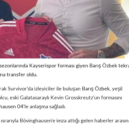
zonlarında Kayserispor forması giyen Barış Özbek tekr
na transfer oldu.
rak Survivor'da izleyiciler ile buluşan
Barış Özbek
, yeşil
olcu, eski Galatasaraylı Kevin Grosskreutz'un formasını
hausen 04
'le anlaşma sağladı.
srarıyla Bövinghausen'e imza attığı gelen haberler arasın