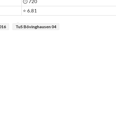
⏱️ 720
⭐ 6.81
016
TuS Bövinghausen 04