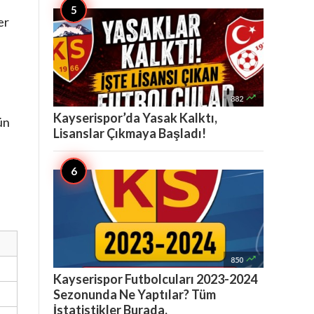
er

882
Kayserispor’da Yasak Kalktı,
ün
Lisanslar Çıkmaya Başladı!

850
Kayserispor Futbolcuları 2023-2024
Sezonunda Ne Yaptılar? Tüm
İstatistikler Burada.