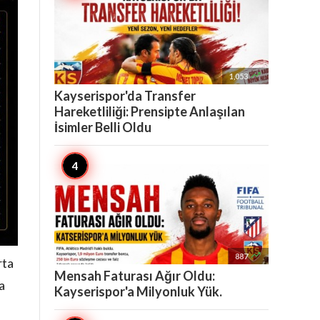

1,053
Kayserispor'da Transfer
Hareketliliği: Prensipte Anlaşılan
İsimler Belli Oldu

887
rta
Mensah Faturası Ağır Oldu:
a
Kayserispor'a Milyonluk Yük.