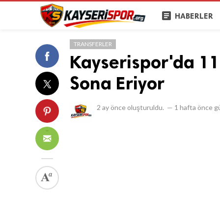
article
HABERLER
TRANSFERLER
Kayserispor'da 11
Sona Eriyor
2 ay önce
oluşturuldu.
—
1 hafta önce
gü