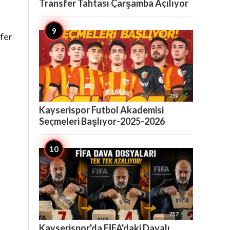
Transfer Tahtası Çarşamba Açılıyor
sfer

759
Kayserispor Futbol Akademisi
Seçmeleri Başlıyor-2025-2026

757
Kayserispor'da FİFA'daki Davalı