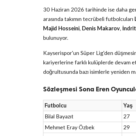
30 Haziran 2026 tarihinde ise daha ge
arasında takımın tecrübeli futbolcuları
Majid Hosseini
,
Denis Makarov
,
İndri
bulunuyor.
Kayserispor'un Süper Lig'den düşmesin
kariyerlerine farklı kulüplerde devam 
doğrultusunda bazı isimlerle yeniden ma
Sözleşmesi Sona Eren Oyuncul
Futbolcu
Yaş
Bilal Bayazıt
27
Mehmet Eray Özbek
29