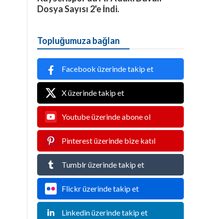
Dosya Sayısı 2'e İndi.
Topluğumuza bağlan
Facebook üzerinde takip et
X üzerinde takip et
Youtube üzerinde abone ol
Pinterest üzerinde bize katıl
Tumblr üzerinde takip et
Flickr üzerinde takip et
Linkedin üzerinde takip et