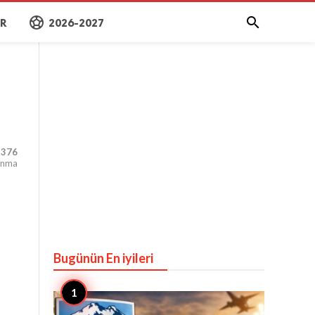
sports_soccer

AR
2026-2027
,376
unma
Bugünün En iyileri