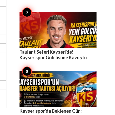

832
Taulant Seferi Kayseri'de!
Kayserispor Golcüsüne Kavuştu

803
Kayserispor'da Beklenen Gün: