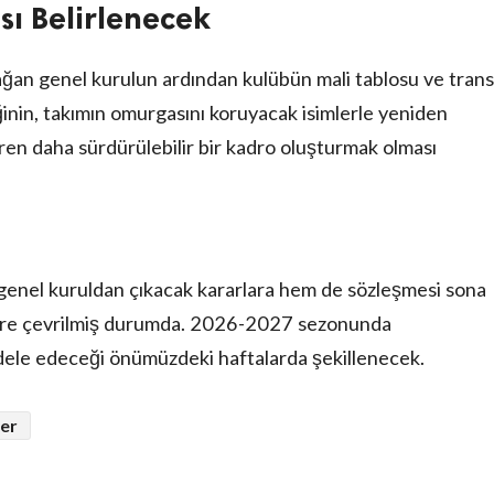
sı Belirlenecek
ağan genel kurulun ardından kulübün mali tablosu ve tran
ğinin, takımın omurgasını koruyacak isimlerle yeniden
ren daha sürdürülebilir bir kadro oluşturmak olması
m genel kuruldan çıkacak kararlara hem de sözleşmesi sona
lere çevrilmiş durumda. 2026-2027 sezonunda
adele edeceği önümüzdeki haftalarda şekillenecek.
ler