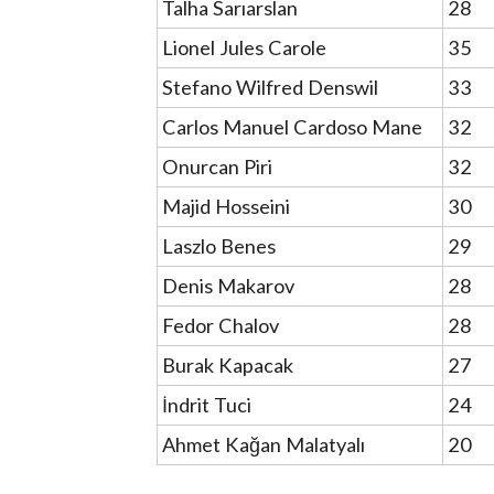
Talha Sarıarslan
28
Lionel Jules Carole
35
Stefano Wilfred Denswil
33
Carlos Manuel Cardoso Mane
32
Onurcan Piri
32
Majid Hosseini
30
Laszlo Benes
29
Denis Makarov
28
Fedor Chalov
28
Burak Kapacak
27
İndrit Tuci
24
Ahmet Kağan Malatyalı
20