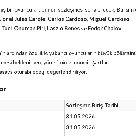
niş bir oyuncu grubunun sözleşmesi sona erecek. Bu isiml
Lionel Jules Carole
,
Carlos Cardoso
,
Miguel Cardoso
,
t Tuci
,
Onurcan Piri
,
Laszlo Benes
ve
Fedor Chalov
in ardından özellikle yabancı oyuncuların büyük bölümün
etmesi beklenirken, yönetimin ekonomik şartlar
saya oturabileceği değerlendiriliyor.
ar
Sözleşme Bitiş Tarihi
31.05.2026
31.05.2026