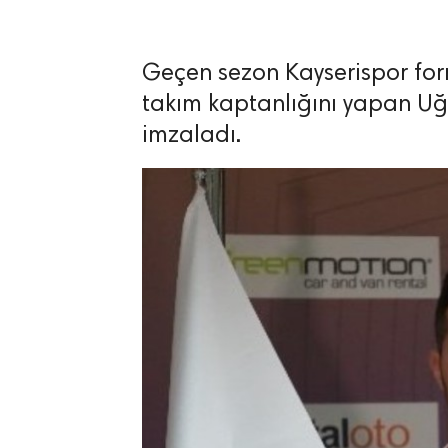
Geçen sezon Kayserispor f
takım kaptanlığını yapan Uğu
imzaladı.
lıdır.