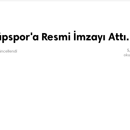
pspor'a Resmi İmzayı Attı.
5
ncellendi
ok