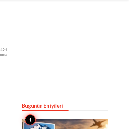
,421
unma
Bugünün En iyileri