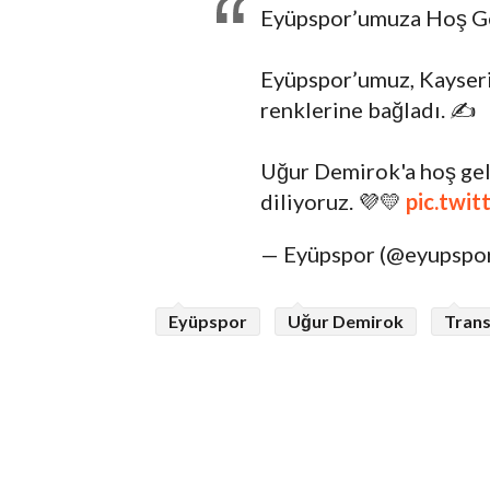
Eyüpspor’umuza Hoş Ge
Eyüpspor’umuz, Kayseri
renklerine bağladı. ✍️
Uğur Demirok'a hoş geld
diliyoruz. 💜💛
pic.twi
— Eyüpspor (@eyupspo
Eyüpspor
Uğur Demirok
Trans