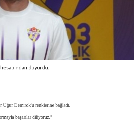
 hesabından duyurdu.
r Uğur Demirok'u renklerine bağladı.
ormayla başarılar diliyoruz."