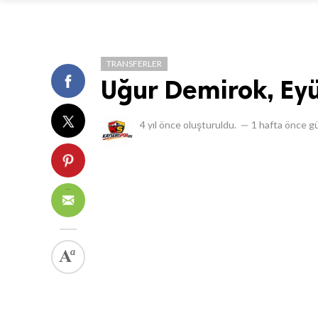
TRANSFERLER
Uğur Demirok, Eyü
4 yıl önce
oluşturuldu.
—
1 hafta önce
gü