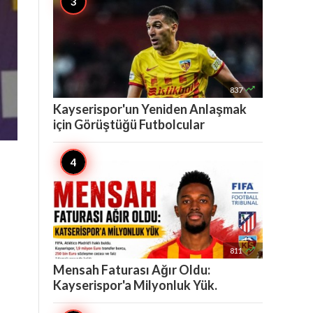

837
Kayserispor'un Yeniden Anlaşmak
için Görüştüğü Futbolcular

811
Mensah Faturası Ağır Oldu:
Kayserispor'a Milyonluk Yük.