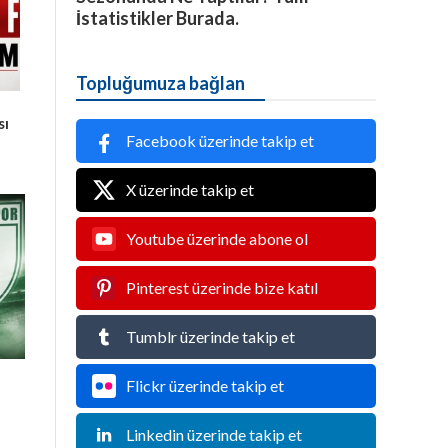
İstatistikler Burada.
Topluğumuza bağlan
sı
Facebook üzerinde takip et
X üzerinde takip et
Youtube üzerinde abone ol
Pinterest üzerinde bize katıl
Tumblr üzerinde takip et
Flickr üzerinde takip et
Linkedin üzerinde takip et