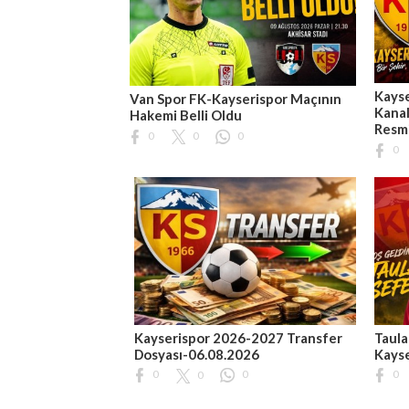
Kayse
Van Spor FK-Kayserispor Maçının
Kanal
Hakemi Belli Oldu
Resmi
0
0
0
0
Kayserispor 2026-2027 Transfer
Taula
Dosyası-06.08.2026
Kays
0
0
0
0