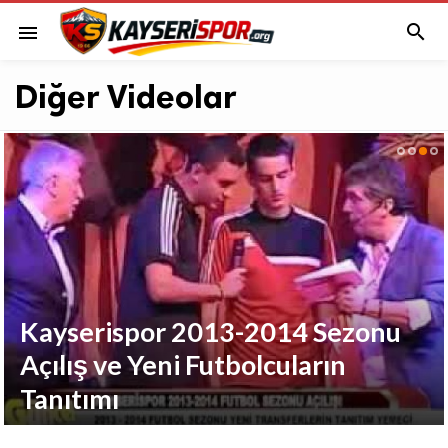

menu
Diğer Videolar
Kayserispor 2013-2014 Sezonu
Açılış ve Yeni Futbolcuların
Tanıtımı