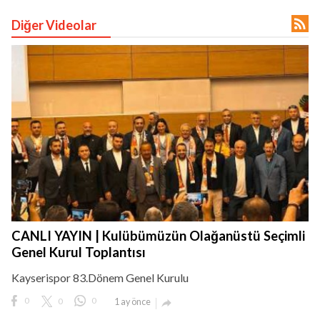

Diğer Videolar
CANLI YAYIN | Kulübümüzün Olağanüstü Seçimli
Genel Kurul Toplantısı
Kayserispor 83.Dönem Genel Kurulu
0
0
0
1 ay önce
