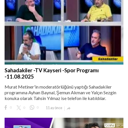
Sahadakiler -TV Kayseri -Spor Programı
-11.08.2025
Murat Metiner'in moderatörlüğünü yaptığı Sahadakiler
programına Ayhan Baynal, Şemun Akman ve Yalçın Sezgin
konuka olarak Tahsin Yılmaz ise telefon ile katıldılar.
0
0
0
11 ay önce
