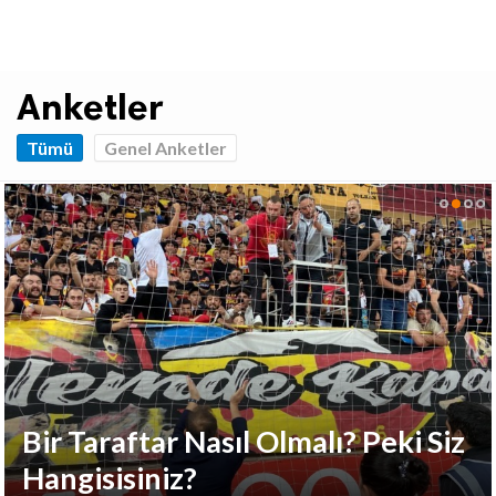
Anketler
Tümü
Genel Anketler
s Stadyumunda
ibünde Maç
Bir Taraftar Nasıl Olmalı? Peki Siz
Hangisisiniz?