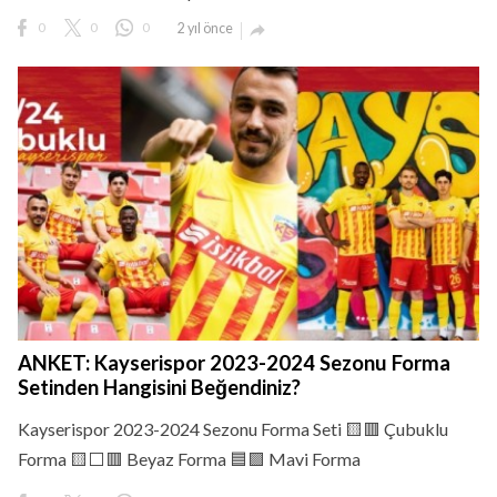
0
0
0
2 yıl önce

ANKET: Kayserispor 2023-2024 Sezonu Forma
Setinden Hangisini Beğendiniz?
Kayserispor 2023-2024 Sezonu Forma Seti 🟨🟥 Çubuklu
Forma 🟨⬜🟥 Beyaz Forma 🟦🟪 Mavi Forma