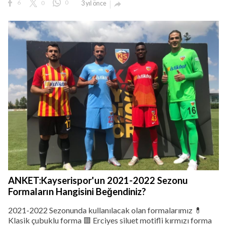
6
0
0
3 yıl önce

ANKET:Kayserispor'un 2021-2022 Sezonu
Formaların Hangisini Beğendiniz?
2021-2022 Sezonunda kullanılacak olan formalarımız 💊
Klasik çubuklu forma 🟥 Erciyes siluet motifli kırmızı forma