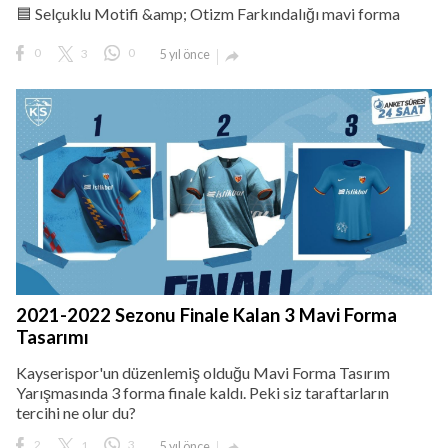
🟦 Selçuklu Motifi &amp; Otizm Farkındalığı mavi forma
0
3
0
5 yıl önce

2021-2022 Sezonu Finale Kalan 3 Mavi Forma
Tasarımı
Kayserispor'un düzenlemiş olduğu Mavi Forma Tasırım
Yarışmasında 3 forma finale kaldı. Peki siz taraftarların
tercihi ne olur du?
2
1
3
5 yıl önce
