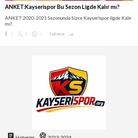
ANKET:Kayserispor Bu Sezon Ligde Kalır mı?
ANKET:2020-2021 Sezonunda Sizce Kayserispor ligde Kalır
mı?.
2
0
0
5 yıl önce

article
sports_soccer
Haberler
2023-2024