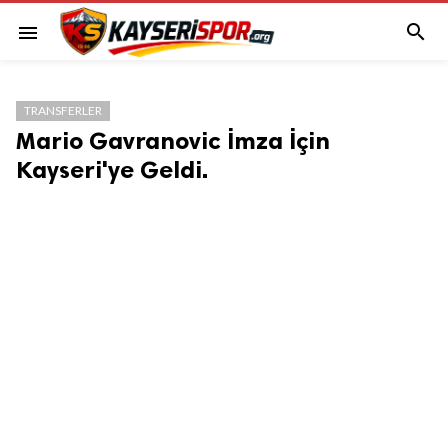

menu
TRANSFERLER
Mario Gavranovic İmza İçin
Kayseri'ye Geldi.