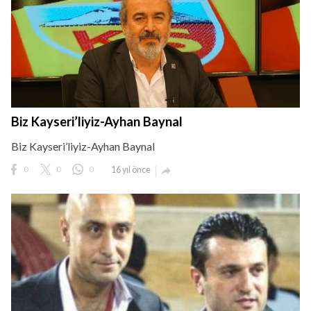
Biz Kayseri’liyiz-Ayhan Baynal
Biz Kayseri’liyiz-Ayhan Baynal
0
0
0
16 yıl önce
