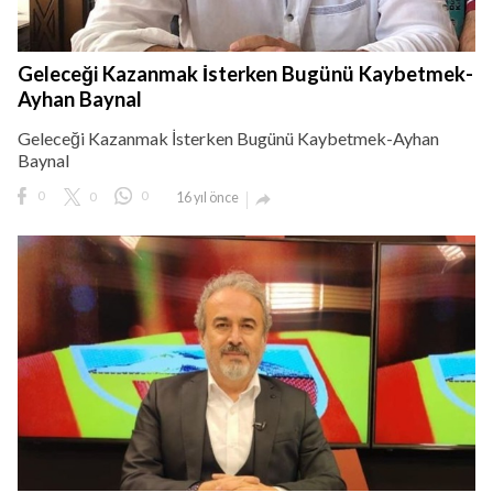
Geleceği Kazanmak İsterken Bugünü Kaybetmek-
Ayhan Baynal
Geleceği Kazanmak İsterken Bugünü Kaybetmek-Ayhan
Baynal
0
0
0
16 yıl önce
