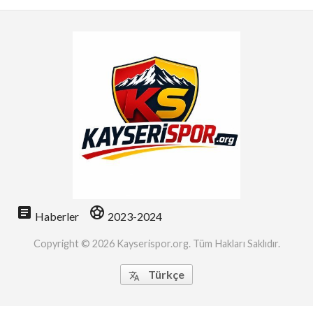
article
sports_soccer
Haberler
2023-2024
Copyright © 2026 Kayserispor.org. Tüm Hakları Saklıdır.
Türkçe
