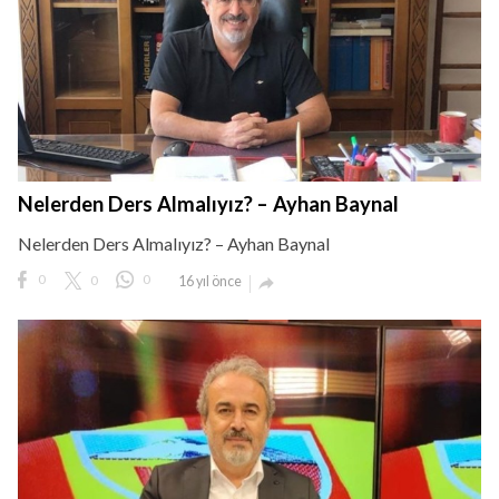
Nelerden Ders Almalıyız? – Ayhan Baynal
Nelerden Ders Almalıyız? – Ayhan Baynal
0
0
0
16 yıl önce
