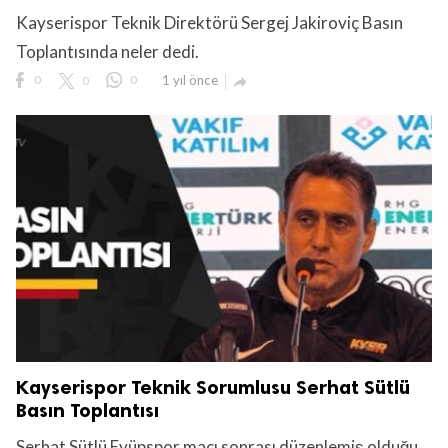
Kayserispor Teknik Direktörü Sergej Jakiroviç Basın
Toplantısında neler dedi.
0
0
0
1 yıl önce

lıdır.
Kayserispor Teknik Sorumlusu Serhat Sütlü
Basın Toplantısı
Serhat Sütlü Eyüpspor maçı sonrası düzenlemiş olduğu