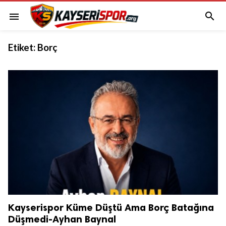

menu
Etiket:
Borç
Kayserispor Küme Düştü Ama Borç Batağına
Düşmedi-Ayhan Baynal