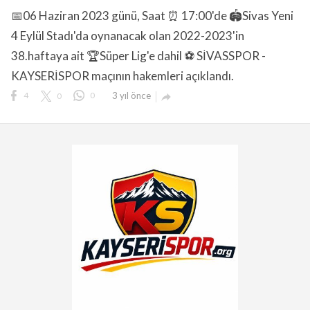
📅06 Haziran 2023 günü, Saat ⏰ 17:00'de 🏟️Sivas Yeni
4 Eylül Stadı'da oynanacak olan 2022-2023'in
38.haftaya ait 🏆Süper Lig'e dahil ⚽ SİVASSPOR -
KAYSERİSPOR maçının hakemleri açıklandı.
lıdır.
4
0
0
3 yıl önce
