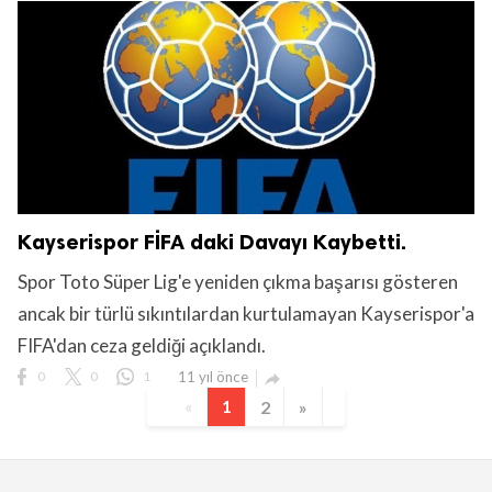
Kayserispor FİFA daki Davayı Kaybetti.
Spor Toto Süper Lig'e yeniden çıkma başarısı gösteren
ancak bir türlü sıkıntılardan kurtulamayan Kayserispor'a
FIFA'dan ceza geldiği açıklandı.
0
0
1
11 yıl önce

«
1
2
»