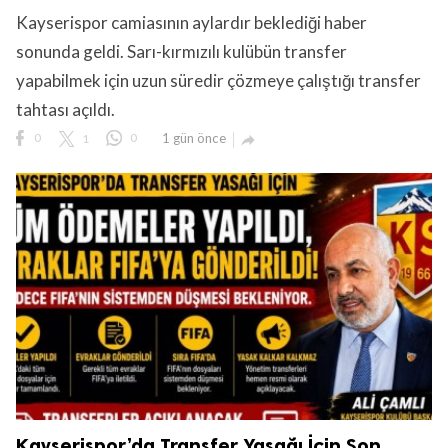
Kayserispor camiasının aylardır beklediği haber
sonunda geldi. Sarı-kırmızılı kulübün transfer
yapabilmek için uzun süredir çözmeye çalıştığı transfer
tahtası açıldı.
lıdır.
0
1
0
1 gün önce

Kayserispor’da Transfer Yasağı İçin Son