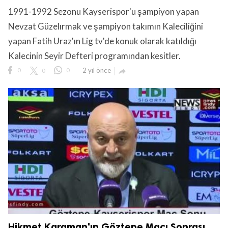
1991-1992 Sezonu Kayserispor'u şampiyon yapan
Nevzat Güzelırmak ve şampiyon takımın Kaleciliğini
yapan Fatih Uraz'ın Lig tv'de konuk olarak katıldığı
Kalecinin Seyir Defteri programından kesitler.
lıdır.
0
0
0
2 yıl önce

Hikmet Karaman'ın Göztepe Maçı Sonrası