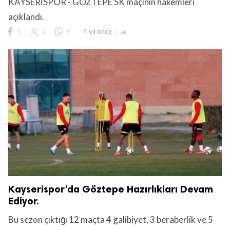
KAYSERİSPOR - GÖZTEPE SK maçının hakemleri
açıklandı.
0
1
0
4 yıl önce

Kayserispor'da Göztepe Hazırlıkları Devam
Ediyor.
Bu sezon çıktığı 12 maçta 4 galibiyet, 3 beraberlik ve 5