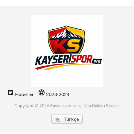
article
sports_soccer
Haberler
2023-2024
Copyright © 2026 Kayserispor.org. Tüm Hakları Saklıdır.
Türkçe
