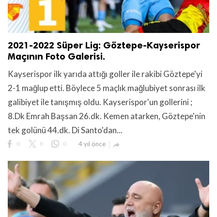
2021-2022 Süper Lig: Göztepe-Kayserispor
Maçının Foto Galerisi.
Kayserispor ilk yarıda attığı goller ile rakibi Göztepe'yi
2-1 mağlup etti. Böylece 5 maçlık mağlubiyet sonrası ilk
galibiyet ile tanışmış oldu. Kayserispor'un gollerini ;
8.Dk Emrah Başsan 26.dk. Kemen atarken, Göztepe'nin
tek golünü 44.dk. Di Santo'dan...
0
0
0
4 yıl önce
