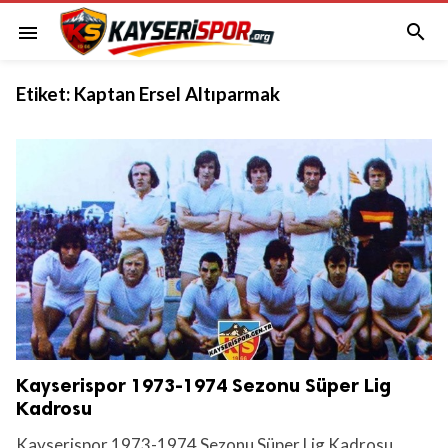

menu
Etiket:
Kaptan Ersel Altıparmak
Kayserispor 1973-1974 Sezonu Süper Lig
Kadrosu
Kayserispor 1973-1974 Sezonu Süper Lig Kadrosu