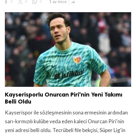
0
0
0
1 ay önce

Kayserisporlu Onurcan Piri'nin Yeni Takımı
Belli Oldu
Kayserispor ile sözleşmesinin sona ermesinin ardından
sarı-kırmızılı kulübe veda eden kaleci Onurcan Piri'nin
yeni adresi belli oldu. Tecrübeli file bekçisi, Süper Lig'in