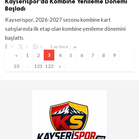
Kayserispor'da Kombine Yenileme Dönemi
Başladı
Kayserispor, 2026-2027 sezonu kombine kart
satışlarında ilk etap olan kombine yenileme dönemini
başlattı.
0
0
0
1 ay önce

«
1
2
3
4
5
6
7
8
9
10
...
121
122
»