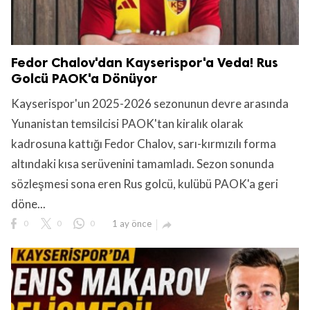
Fedor Chalov'dan Kayserispor'a Veda! Rus
Golcü PAOK'a Dönüyor
Kayserispor'un 2025-2026 sezonunun devre arasında
Yunanistan temsilcisi PAOK'tan kiralık olarak
kadrosuna kattığı Fedor Chalov, sarı-kırmızılı forma
altındaki kısa serüvenini tamamladı. Sezon sonunda
sözleşmesi sona eren Rus golcü, kulübü PAOK'a geri
döne...
0
0
0
1 ay önce
