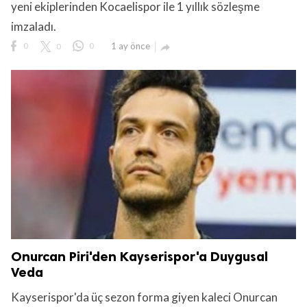
yeni ekiplerinden Kocaelispor ile 1 yıllık sözleşme
imzaladı.
0
0
0
1 ay önce

Onurcan Piri'den Kayserispor'a Duygusal
Veda
Kayserispor'da üç sezon forma giyen kaleci Onurcan