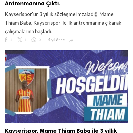
Antrenmanına Çıktı.
Kayserispor'un 3 yıllık sözleşme imzaladığı Mame
Thiam Baba, Kayserispor ile llk antrenmanına çıkarak
çalışmalarına başladı.
4
1
0
4 yıl önce

Kayserispor, Mame Thiam Baba ile 3 yıllık