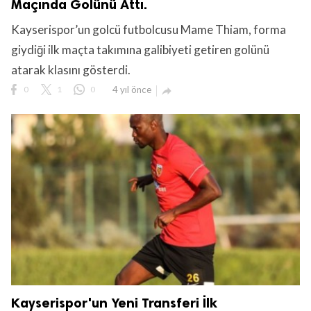
Maçında Golünü Attı.
Kayserispor’un golcü futbolcusu Mame Thiam, forma
giydiği ilk maçta takımına galibiyeti getiren golünü
atarak klasını gösterdi.
0
1
0
4 yıl önce

Kayserispor'un Yeni Transferi İlk