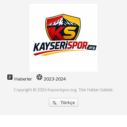
article
sports_soccer
Haberler
2023-2024
Copyright © 2026 Kayserispor.org. Tüm Hakları Saklıdır.
Türkçe
