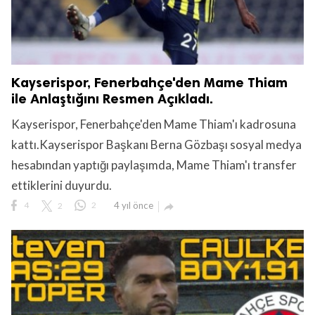
Kayserispor, Fenerbahçe'den Mame Thiam
ile Anlaştığını Resmen Açıkladı.
Kayserispor, Fenerbahçe'den Mame Thiam'ı kadrosuna
kattı.Kayserispor Başkanı Berna Gözbaşı sosyal medya
hesabından yaptığı paylaşımda, Mame Thiam'ı transfer
ettiklerini duyurdu.
4
2
2
4 yıl önce
