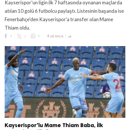
Kayserispor'un ligin ilk 7 haftasında oynanan maçlarda
atılan 10 golü 6 futbolcu paylaştı. Listesinin başanda ise
Fenerbahçe'den Kayserispor'a transfer olan Mame
Thiam oldu.
4
1
0
4 yıl önce

Kayserispor'lu Mame Thiam Baba, İlk