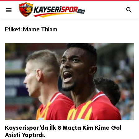

menu
Etiket:
Mame Thiam
Kayserispor'da İlk 8 Maçta Kim Kime Gol
Asisti Yaptırdı.