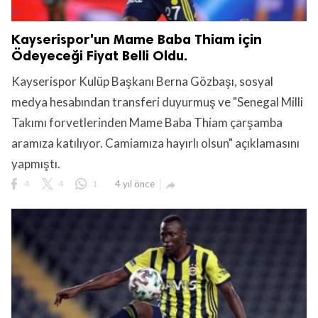
Kayserispor'un Mame Baba Thiam için
Ödeyeceği Fiyat Belli Oldu.
Kayserispor Kulüp Başkanı Berna Gözbaşı, sosyal
medya hesabından transferi duyurmuş ve "Senegal Milli
Takımı forvetlerinden Mame Baba Thiam çarşamba
aramıza katılıyor. Camiamıza hayırlı olsun" açıklamasını
yapmıştı.
4
4
1
4 yıl önce
