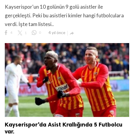
Kayserispor'un 10 golünün 9 golü asistler ile
gerçekleşti. Peki bu asistleri kimler hangi futbolculara
verdi. İşte tam listesi..
4
1
0
4 yıl önce

lıdır.
Kayserispor'da Asist Krallığında 5 Futbolcu
var.