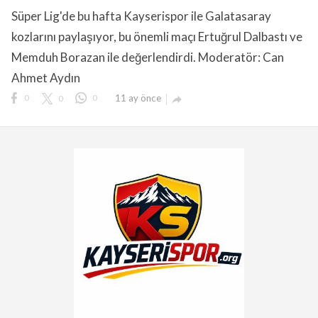
Süper Lig'de bu hafta Kayserispor ile Galatasaray
kozlarını paylaşıyor, bu önemli maçı Ertuğrul Dalbastı ve
Memduh Borazan ile değerlendirdi. Moderatör: Can
Ahmet Aydın
lıdır.
0
0
0
11 ay önce
