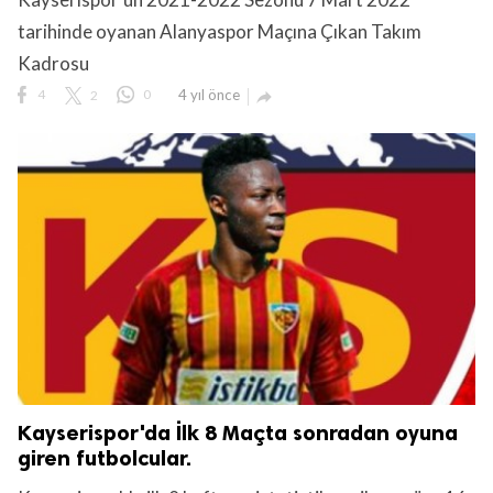
tarihinde oyanan Alanyaspor Maçına Çıkan Takım
Kadrosu
4
2
0
4 yıl önce

lıdır.
Kayserispor'da İlk 8 Maçta sonradan oyuna
giren futbolcular.