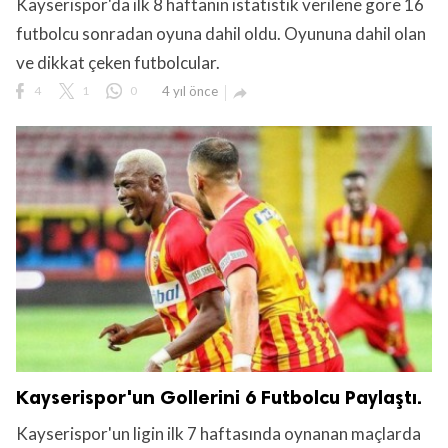
Kayserispor'da ilk 8 haftanın istatistik verilene göre 16
futbolcu sonradan oyuna dahil oldu. Oyununa dahil olan
ve dikkat çeken futbolcular.
4
1
0
4 yıl önce

Kayserispor'un Gollerini 6 Futbolcu Paylaştı.
Kayserispor'un ligin ilk 7 haftasında oynanan maçlarda