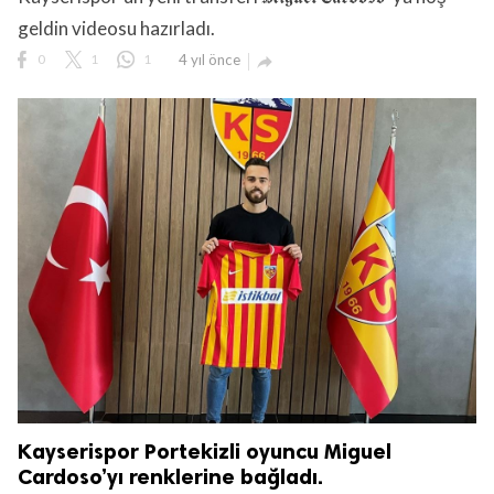
geldin videosu hazırladı.
0
1
1
4 yıl önce

Kayserispor Portekizli oyuncu Miguel
Cardoso’yı renklerine bağladı.