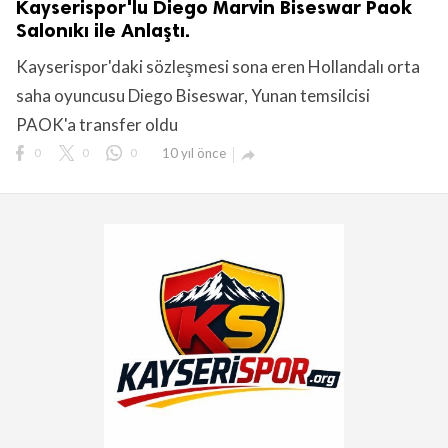
Kayserispor'lu Diego Marvin Biseswar Paok
Salonıkı ile Anlaştı.
Kayserispor'daki sözleşmesi sona eren Hollandalı orta
saha oyuncusu Diego Biseswar, Yunan temsilcisi
PAOK'a transfer oldu
0
0
0
10 yıl önce
