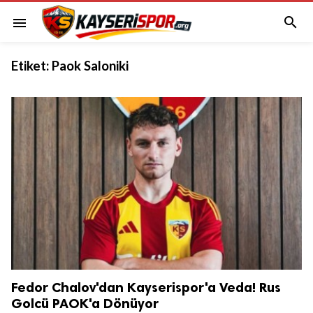

menu
Etiket:
Paok Saloniki
Fedor Chalov'dan Kayserispor'a Veda! Rus
Golcü PAOK'a Dönüyor