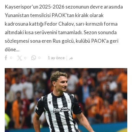
Kayserispor'un 2025-2026 sezonunun devre arasında
Yunanistan temsilcisi PAOK'tan kiralık olarak
kadrosuna kattığı Fedor Chalov, sarı-kırmızılı forma
altındaki kısa serüvenini tamamladı. Sezon sonunda
sözleşmesi sona eren Rus golcü, kulübü PAOK'a geri
lıdır.
döne...
0
0
0
1 ay önce
