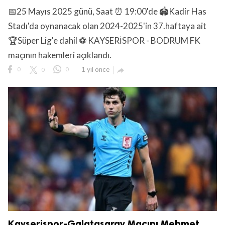
📅25 Mayıs 2025 günü, Saat ⏰ 19:00'de 🏟️Kadir Has
Stadı'da oynanacak olan 2024-2025'in 37.haftaya ait
🏆Süper Lig'e dahil ⚽ KAYSERİSPOR - BODRUM FK
maçının hakemleri açıklandı.
lıdır.
0
0
0
1 yıl önce

Kayserispor-Galatasaray Maçını Mehmet