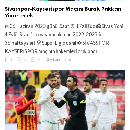
Sivasspor-Kayserispor Maçını Burak Pakkan
Yönetecek.
📅06 Haziran 2023 günü, Saat ⏰ 17:00'de 🏟️Sivas Yeni
4 Eylül Stadı'da oynanacak olan 2022-2023'in
38.haftaya ait 🏆Süper Lig'e dahil ⚽ SİVASSPOR -
KAYSERİSPOR maçının hakemleri açıklandı.
4
0
0
3 yıl önce
