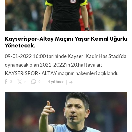
Kayserispor-Altay Maçını Yaşar Kemal Uğurlu
Yönetecek.
09-01-2022 16:00 tarihinde Kayseri Kadir Has Stadı'da
oynanacak olan 2021-2022'in 20.haftaya ait
KAYSERİSPOR - ALTAY maçının hakemleri açıklandı.
5
2
0
4 yıl önce
