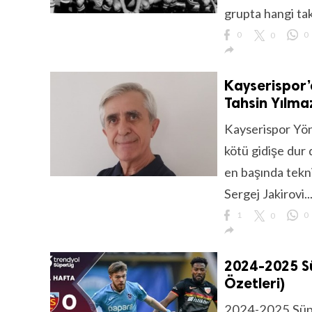
grupta hangi tak
0
0
0

Kayserispor
Tahsin Yılma
Kayserispor Yön
kötü gidişe dur d
en başında tekni
Sergej Jakirovi..
1
0
0

2024-2025 Sü
Özetleri)
2024-2025 Süpe