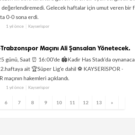
 değerlendiremedi. Gelecek haftalar için umut veren bir 
ta 0-0 sona erdi.
1 yıl önce
Kayserispor
Trabzonspor Maçını Ali Şansalan Yönetecek.
 günü, Saat ⏰ 16:00'de 🏟️Kadir Has Stadı'da oynanaca
2.haftaya ait 🏆Süper Lig'e dahil ⚽ KAYSERİSPOR -
çının hakemleri açıklandı.
1 yıl önce
Kayserispor
6
7
8
9
10
11
12
13
»