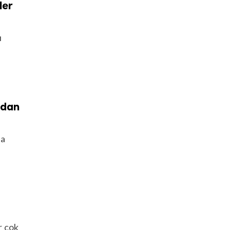
ler
ı
ndan
da
r çok