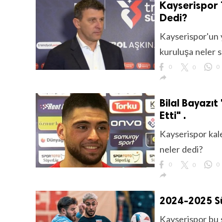
Kayserispor 
Dedi?
Kayserispor'un 
kuruluşa neler s
0
0
0

Bilal Bayazı
Etti" .
Kayserispor kal
neler dedi?
0
0
0

2024-2025 Sü
Kayserispor bu s