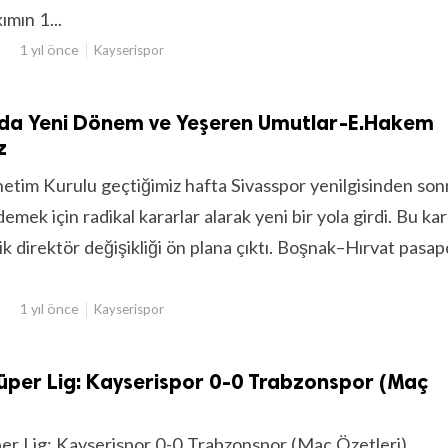
ımın 1...
1 yıl önce
Kayserispor
’da Yeni Dönem ve Yeşeren Umutlar-E.Hakem
z
etim Kurulu geçtiğimiz hafta Sivasspor yenilgisinden son
emek için radikal kararlar alarak yeni bir yola girdi. Bu kar
k direktör değişikliği ön plana çıktı. Boşnak–Hırvat pasap
.
1 yıl önce
Kayserispor
per Lig: Kayserispor 0-0 Trabzonspor (Maç
r Lig: Kayserispor 0-0 Trabzonspor (Maç Özetleri)