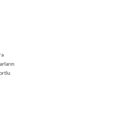
ra
arların
ortlu