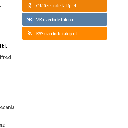
OK üzerinde takip et
r
VK üzerinde takip et
RSS üzerinde takip et
ti.
lfred
yecanla
ızı