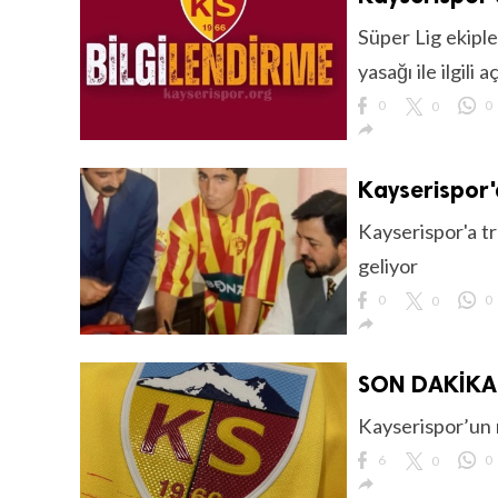
Süper Lig ekipl
yasağı ile ilgili 
0
0
0

Kayserispor'
Kayserispor'a tr
geliyor
0
0
0

SON DAKİKA: 
Kayserispor’un 
6
0
0
