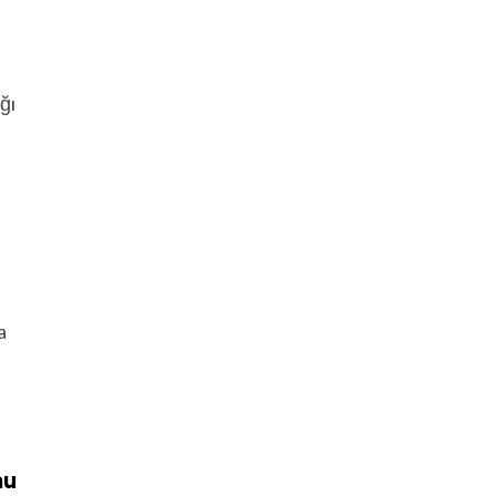
ğı
a
nu