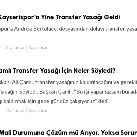
 Kayserispor'a Yine Transfer Yasağı Geldi
por'a Andrea Bertolacci dosyasından dolayı transfer yasa
2 yıl önce
Kayserispor
mlı Transfer Yasağı İçin Neler Söyledi?
anı Ali Çamlı, transfer yasağının kaldırılacağını ve gerekli
ılacağını söyledi. Başkan Çamlı, "Bu işi yapamazsam burad
 kaldırmak için gece gündüz çalışıyoruz" dedi.
3 yıl önce
Kayserispor
 Mali Durumuna Çözüm mü Arıyor. Yoksa Soru