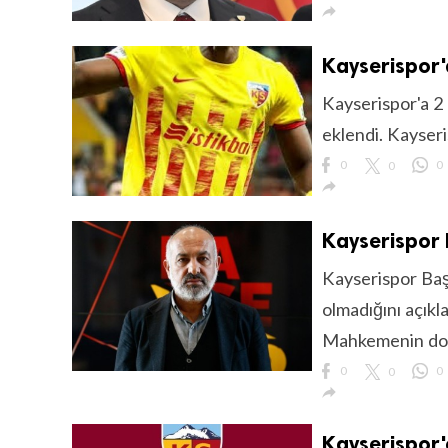

Kayserispor'
Kayserispor'a 2 
eklendi. Kayseri
0
0
0

Kayserispor B
Kayserispor Başk
olmadığını açık
Mahkemenin doğr
0
0
0

Kayserispor'