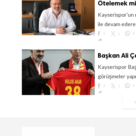
Ötelemek mi 
Kayserispor'un m
ile devam edere
5
1
0

Başkan Ali Ç
Kayserispor Başka
görüşmeler yapma
5
1
0
