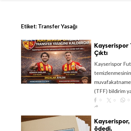
Etiket:
Transfer Yasağı
Kayserispor T
Çıktı
Kayserispor Fut
temizlenmesinin
muvafakatnameni
(TFF) bildirim ya
0
0
0

Kayserispor,
ödedi.