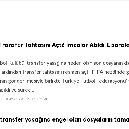
ransfer Tahtasını Açtı! İmzalar Atıldı, Lisansl
bol Kulübü, transfer yasağına neden olan son dosyanın d
 ardından transfer tahtasını resmen açtı. FIFA nezdinde g
n gönderilmesiyle birlikte Türkiye Futbol Federasyonu’
pıldı ve süreç...
6 ay önce
Kayserispor
 transfer yasağına engel olan dosyaların tam