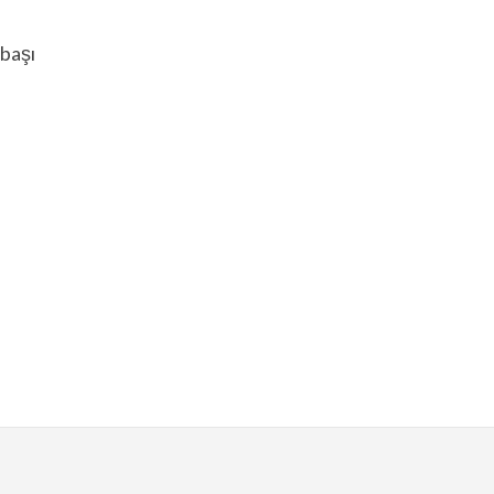
zbaşı