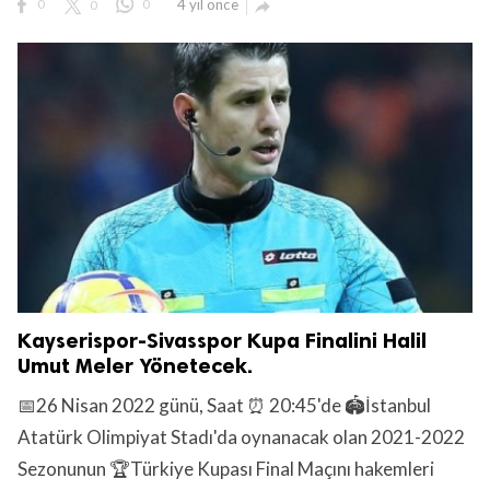
0
0
0
4 yıl önce

Kayserispor-Sivasspor Kupa Finalini Halil
Umut Meler Yönetecek.
📅26 Nisan 2022 günü, Saat ⏰ 20:45'de 🏟️İstanbul
Atatürk Olimpiyat Stadı'da oynanacak olan 2021-2022
Sezonunun 🏆Türkiye Kupası Final Maçını hakemleri