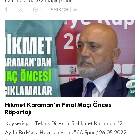
uzatmalarda 3-2 mağlup oldu.
3
3
2
4 yıl önce

Hikmet Karaman'ın Final Maçı Öncesi
Röportajı
Kayserispor Teknik Direktörü Hikmet Karaman: "2
Aydır Bu Maça Hazırlanıyoruz" / A Spor / 26.05.2022