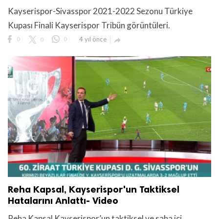
Kayserispor-Sivasspor 2021-2022 Sezonu Türkiye
Kupası Finali Kayserispor Tribün görüntüleri.
0
0
0
4 yıl önce

lıdır.
Reha Kapsal, Kayserispor'un Taktiksel
Hatalarını Anlattı- Video
Reha Kapsal Kayserispor’un taktiksel ve saha içi