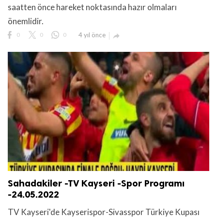
saatten önce hareket noktasında hazır olmaları
önemlidir.
0
0
0
4 yıl önce

Sahadakiler -TV Kayseri -Spor Programı
-24.05.2022
TV Kayseri'de Kayserispor-Sivasspor Türkiye Kupası