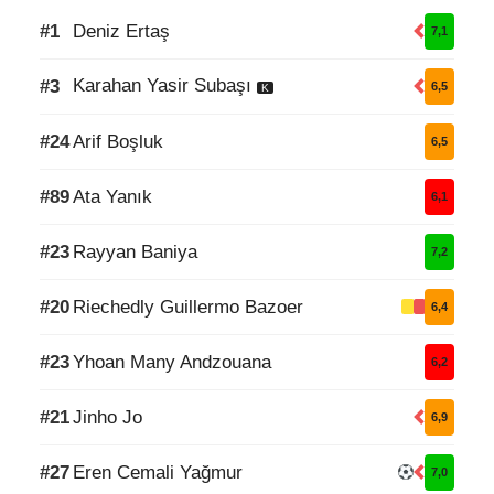
#1
Deniz Ertaş
7,1
Karahan Yasir Subaşı
#3
6,5
K
#24
Arif Boşluk
6,5
#89
Ata Yanık
6,1
#23
Rayyan Baniya
7,2
#20
Riechedly Guillermo Bazoer
6,4
#23
Yhoan Many Andzouana
6,2
#21
Jinho Jo
6,9
#27
Eren Cemali Yağmur
7,0