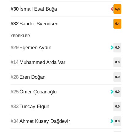
#30
İsmail Esat Buğa
6,8
#32
Sander Svendsen
6,4
YEDEKLER
#29
Egemen Aydın
0.0
#14
Muhammed Arda Var
0.0
#28
Eren Doğan
0.0
#25
Ömer Çobanoğlu
0.0
#33
Tuncay Elgün
0.0
#34
Ahmet Kusay Dağdevir
0.0