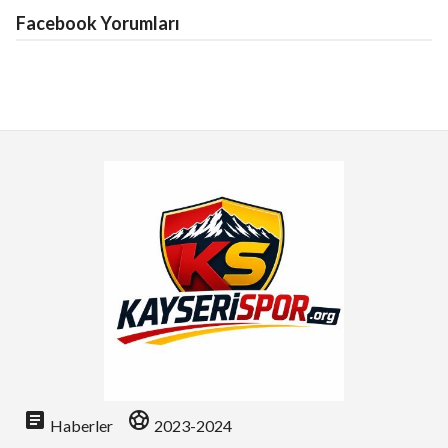
Facebook Yorumları
article
sports_soccer
Haberler
2023-2024