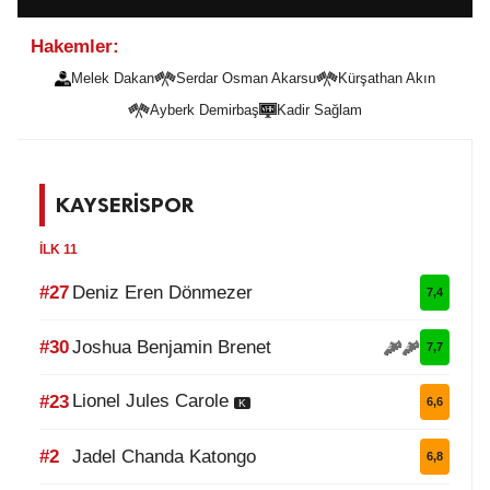
Hakemler:
Melek Dakan
Serdar Osman Akarsu
Kürşathan Akın
Ayberk Demirbaş
Kadir Sağlam
KAYSERİSPOR
İLK 11
#27
Deniz Eren Dönmezer
7,4
#30
Joshua Benjamin Brenet
7,7
Lionel Jules Carole
#23
6,6
K
#2
Jadel Chanda Katongo
6,8