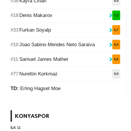
#38
Kayra Cihan
0.0
#18
Denis Makarov
7,2
#33
Furkan Soyalp
6,7
#10
Joao Sabino Mendes Neto Saraiva
6,6
#11
Samuel James Mather
6,6
#77
Nurettin Korkmaz
0.0
TD:
Erling Hagset Moe
KONYASPOR
İLK 11