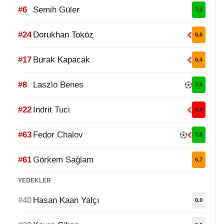
#6
Semih Güler
7,3
#24
Dorukhan Toköz
6,6
#17
Burak Kapacak
6,4
#8
Laszlo Benes
7,5
#22
Indrit Tuci
6,0
#63
Fedor Chalov
7,8
#61
Görkem Sağlam
6,7
YEDEKLER
#40
Hasan Kaan Yalçı
0.0