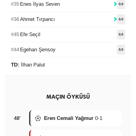
#35
Enes İlyas Seven
0.0
#36
Ahmet Tırpancı
0.0
#45
Efe Seçil
0.0
#44
Egehan Şensoy
0.0
TD:
İlhan Palut
MAÇIN ÖYKÜSÜ
Eren Cemali Yağmur
0-1
48'