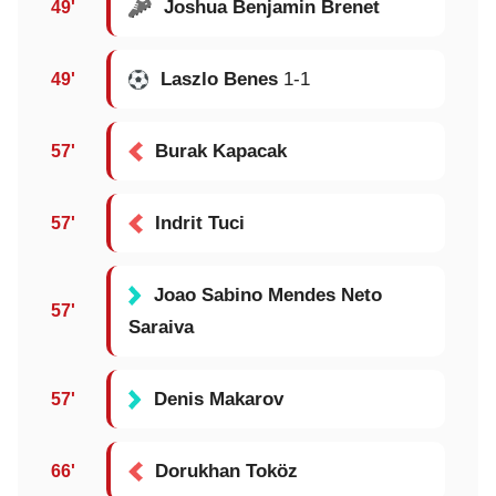
Joshua Benjamin Brenet
49'
Laszlo Benes
1-1
49'
Burak Kapacak
57'
Indrit Tuci
57'
Joao Sabino Mendes Neto
57'
Saraiva
Denis Makarov
57'
Dorukhan Toköz
66'