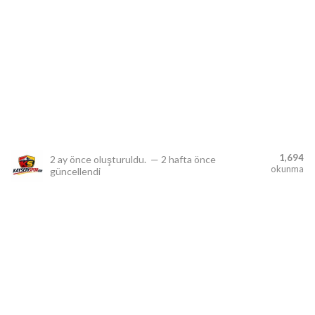
lıdır.
1,694
2 ay önce
oluşturuldu.
—
2 hafta önce
okunma
güncellendi