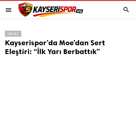

menu
GENEL
Kayserispor’da Moe’dan Sert
Eleştiri: “İlk Yarı Berbattık”