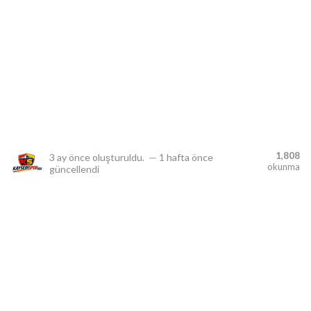
lıdır.
1,808
3 ay önce
oluşturuldu.
—
1 hafta önce
okunma
güncellendi