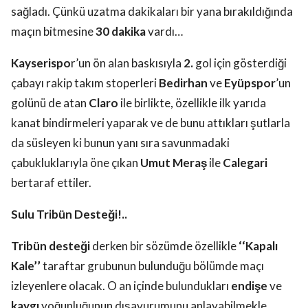
sağladı. Çünkü uzatma dakikaları bir yana bırakıldığında
maçın bitmesine
30 dakika
vardı…
Kayserispo
r’un ön alan baskısıyla
2.
gol için gösterdiği
çabayı rakip takım stoperleri
Bedirhan
ve
Eyüpspor
’un
golünü de atan
Claro
ile birlikte, özellikle ilk yarıda
kanat bindirmeleri yaparak ve de bunu attıkları şutlarla
da süsleyen ki bunun yanı sıra savunmadaki
çabukluklarıyla öne çıkan
Umut Meraş
ile
Calegari
bertaraf ettiler.
Sulu Tribün Desteği!..
Tribün desteği
derken bir sözümde özellikle
‘‘Kapalı
Kale’’
taraftar grubunun bulunduğu bölümde maçı
izleyenlere olacak. O an içinde bulundukları
endişe
ve
kaygı
yoğunluğunun dışavurumunu anlayabilmekle