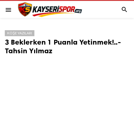

menu
KÖŞE YAZILARI
3 Beklerken 1 Puanla Yetinmek!..-
Tahsin Yılmaz