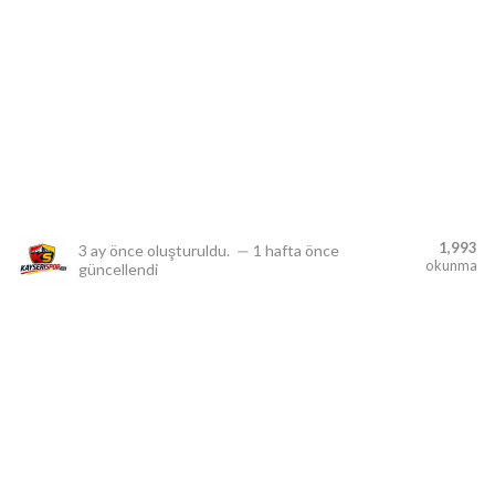
lıdır.
1,993
3 ay önce
oluşturuldu.
—
1 hafta önce
okunma
güncellendi