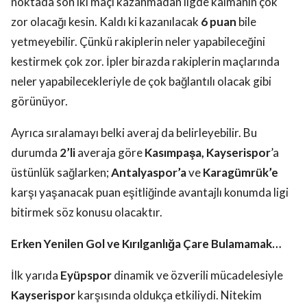
noktada son iki maçı kazanmadan ligde kalmanın çok
zor olacağı kesin. Kaldı ki kazanılacak
6 puan
bile
yetmeyebilir. Çünkü rakiplerin neler yapabileceğini
kestirmek çok zor. İpler birazda rakiplerin maçlarında
neler yapabilecekleriyle de çok bağlantılı olacak gibi
görünüyor.
Ayrıca sıralamayı belki averaj da belirleyebilir. Bu
durumda
2’li
averaja göre
Kasımpaşa, Kayserispor
’a
üstünlük sağlarken;
Antalyaspor’a
ve
Karagümrük’e
karşı yaşanacak puan eşitliğinde avantajlı konumda ligi
bitirmek söz konusu olacaktır.
Erken Yenilen Gol ve Kırılganlığa Çare Bulamamak…
İlk yarıda
Eyüpspor
dinamik ve özverili mücadelesiyle
Kayserispor
karşısında oldukça etkiliydi. Nitekim