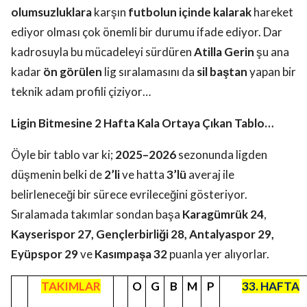
olumsuzluklara
karşın
futbolun içinde kalarak
hareket
ediyor olması çok önemli bir durumu ifade ediyor. Dar
kadrosuyla bu mücadeleyi sürdüren
Atilla Gerin
şu ana
kadar
ön görülen
lig sıralamasını da
sil baştan
yapan bir
teknik adam profili çiziyor…
Ligin Bitmesine 2 Hafta Kala Ortaya Çıkan Tablo…
Öyle bir tablo var ki;
2025–2026
sezonunda ligden
düşmenin belki de
2’li
ve hatta
3’lü
averaj ile
belirleneceği bir sürece evrileceğini gösteriyor.
Sıralamada takımlar sondan başa
Karagümrük 24
,
Kayserispor 27, Gençlerbirliği 28, Antalyaspor 29,
Eyüpspor 29
ve
Kasımpaşa 32
puanla yer alıyorlar.
TAKIMLAR
O
G
B
M
P
33. HAFTA