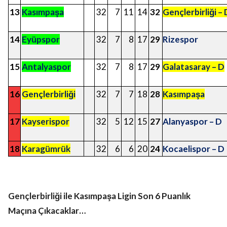
13
Kasımpaşa
32
7
11
14
32
Gençlerbirliği – 
14
Eyüpspor
32
7
8
17
29
Rizespor
15
Antalyaspor
32
7
8
17
29
Galatasaray – D
16
Gençlerbirliği
32
7
7
18
28
Kasımpaşa
17
Kayserispor
32
5
12
15
27
Alanyaspor – D
18
Karagümrük
32
6
6
20
24
Kocaelispor
– D
Gençlerbirliği ile Kasımpaşa Ligin Son 6 Puanlık
Maçına Çıkacaklar…