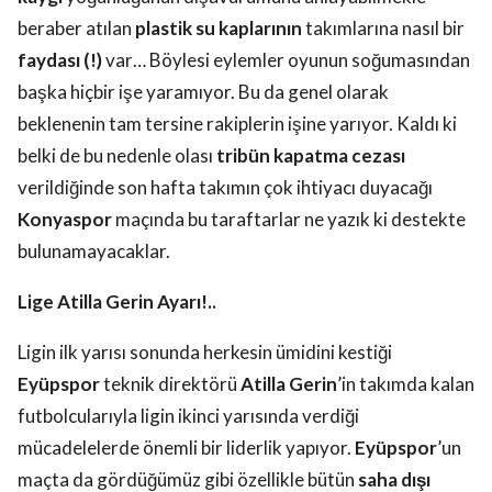
beraber atılan
plastik su kaplarının
takımlarına nasıl bir
faydası (!)
var… Böylesi eylemler oyunun soğumasından
başka hiçbir işe yaramıyor. Bu da genel olarak
beklenenin tam tersine rakiplerin işine yarıyor. Kaldı ki
belki de bu nedenle olası
tribün kapatma cezası
verildiğinde son hafta takımın çok ihtiyacı duyacağı
Konyaspor
maçında bu taraftarlar ne yazık ki destekte
bulunamayacaklar.
Lige Atilla Gerin Ayarı!..
Ligin ilk yarısı sonunda herkesin ümidini kestiği
Eyüpspor
teknik direktörü
Atilla Gerin
’in takımda kalan
futbolcularıyla ligin ikinci yarısında verdiği
mücadelelerde önemli bir liderlik yapıyor.
Eyüpspor
’un
maçta da gördüğümüz gibi özellikle bütün
saha dışı