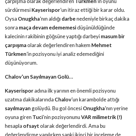
çarpışma olarak değerlendiren
Türkmen
’in oyunu
sürdürmesi
Kayserispor
’un itiraz ettiği bir karar oldu.
Oysa
Onugkha
’nın aldığı
darbe
nedeniyle birkaç dakika
sonra
maça devam edememesi
düşünüldüğünde
kalecinin rakibinin göğsüne yaptığı darbeyi
masum bir
çarpışma
olarak değerlendiren hakem
Mehmet
Türkmen
’in pozisyonu iyi analiz edemediğini
düşünüyorum.
Chalov’un Sayılmayan Golü…
Kayserispor
adına ilk yarının en önemli pozisyonu
uzatma dakikalarında
Chalov
’un karambolde attığı
sayılmayan
golüydü. Bu gol öncesi
Onugkha
’nın yerine
oyuna giren
Tuci
’nin pozisyonunu
VAR
milimetrik (!)
hesapla
ofsayt
olarak değerlendirdi. Ama bu
değerlendirme yapılırken sanki ikinci bir inceleme de