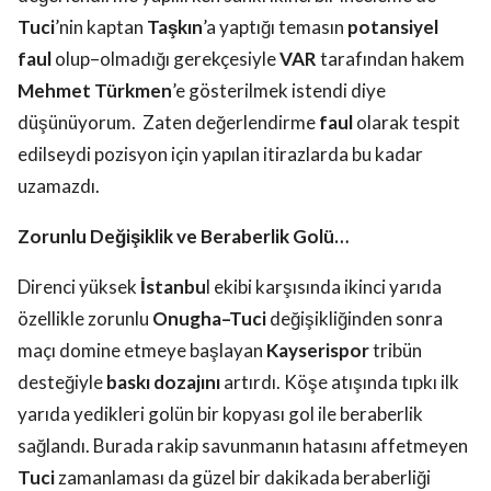
Tuci
’nin kaptan
Taşkın
’a yaptığı temasın
potansiyel
faul
olup–olmadığı gerekçesiyle
VAR
tarafından hakem
Mehmet Türkmen
’e gösterilmek istendi diye
düşünüyorum.
Zaten değerlendirme
faul
olarak tespit
edilseydi pozisyon için yapılan itirazlarda bu kadar
uzamazdı.
Zorunlu Değişiklik ve Beraberlik Golü…
Direnci yüksek
İstanbu
l ekibi karşısında ikinci yarıda
özellikle zorunlu
Onugha–Tuci
değişikliğinden sonra
maçı domine etmeye başlayan
Kayserispor
tribün
desteğiyle
baskı dozajını
artırdı. Köşe atışında tıpkı ilk
yarıda yedikleri golün bir kopyası gol ile beraberlik
sağlandı. Burada rakip savunmanın hatasını affetmeyen
Tuci
zamanlaması da güzel bir dakikada beraberliği