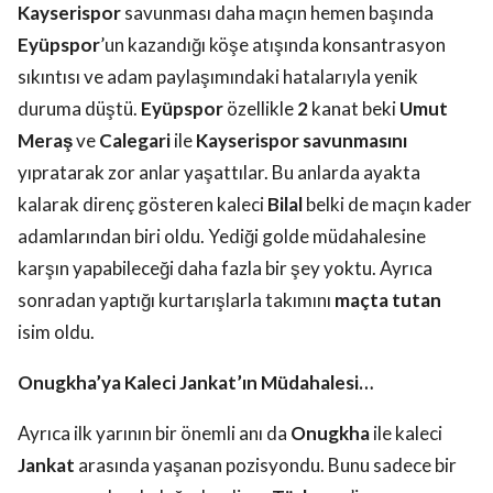
Kayserispor
savunması daha maçın hemen başında
Eyüpspor
’un kazandığı köşe atışında konsantrasyon
sıkıntısı ve adam paylaşımındaki hatalarıyla yenik
duruma düştü.
Eyüpspor
özellikle
2
kanat beki
Umut
Meraş
ve
Calegari
ile
Kayserispor
savunmasını
yıpratarak zor anlar yaşattılar. Bu anlarda ayakta
kalarak direnç gösteren kaleci
Bilal
belki de maçın kader
adamlarından biri oldu. Yediği golde müdahalesine
karşın yapabileceği daha fazla bir şey yoktu. Ayrıca
sonradan yaptığı kurtarışlarla takımını
maçta tutan
isim oldu.
Onugkha’ya Kaleci Jankat’ın Müdahalesi…
Ayrıca ilk yarının bir önemli anı da
Onugkha
ile kaleci
Jankat
arasında yaşanan pozisyondu. Bunu sadece bir