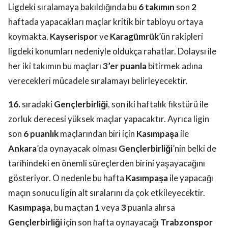
Ligdeki sıralamaya bakıldığında bu
6 takımın
son
2
haftada yapacakları maçlar kritik bir tabloyu ortaya
koymakta.
Kayserispor
ve
Karagümrük
’ün rakipleri
ligdeki konumları nedeniyle oldukça rahatlar. Dolaysı ile
her iki takımın bu maçları
3’er puanla
bitirmek adına
verecekleri mücadele sıralamayı belirleyecektir.
16.
sıradaki
Gençlerbirliği
, son iki haftalık fikstürü ile
zorluk derecesi yüksek maçlar yapacaktır. Ayrıca ligin
son
6 puanlık
maçlarından biri için
Kasımpaşa
ile
Ankara
’da oynayacak olması
Gençlerbirliği
’nin belki de
tarihindeki en önemli süreçlerden birini yaşayacağını
gösteriyor. O nedenle bu hafta
Kasımpaşa
ile yapacağı
maçın sonucu ligin alt sıralarını da çok etkileyecektir.
Kasımpaşa
, bu maçtan
1
veya
3
puanla alırsa
Gençlerbirliği
için son hafta oynayacağı
Trabzonspor