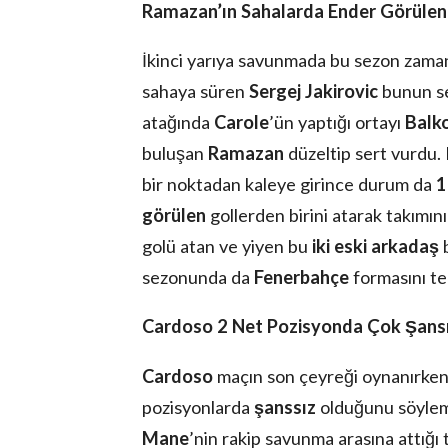
Ramazan’ın Sahalarda Ender Görülen
İkinci yarıya savunmada bu sezon zam
sahaya süren
Sergej Jakirovic
bunun se
atağında
Carole
’ün yaptığı ortayı
Balk
buluşan
Ramazan
düzeltip sert vurdu.
bir noktadan kaleye girince durum da
1
görülen
gollerden birini atarak takımın
golü atan ve yiyen bu
iki eski arkadaş
b
sezonunda da
Fenerbahçe
formasını te
Cardoso 2 Net Pozisyonda Çok Şansız
Cardoso
maçın son çeyreği oynanırken 
pozisyonlarda
şanssız
olduğunu söylem
Mane
’nin rakip savunma arasına attığı