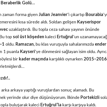
 Beraberlik Golü…
an zaman forma giyen
Julian Jeanvier
’i çıkartıp
Bourabia
’y
meresini kısa sürede aldı. Soldan gelişen
Kayserispor
ovec
uzaklaştırdı. Bu topla ceza sahası yayının önünde
 Bu top
sol üst köşeden
kaleci
Ertuğrul
’un uzanamayacağ
–1
oldu.
Ramazan,
bu klas vuruşuyla sahalarımızda
ender
ın 1 puanla
Kayseri
’ye dönmesini sağlayan isim oldu. Ayrıc
öylesi bir
kader maçında
karşılıklı oynarken
2015–2016
rletmişlerdi…
dı!..
arka arkaya yaptığı vuruşlardan sonuç alamadı. Bu
ek yerinde olur diye düşünüyorum.
İlkinde
Portekizli
sol
 topla buluşarak kaleci
Ertuğrul’la
karşı karşıya kaldı.