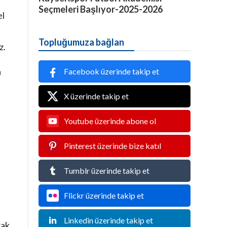
Seçmeleri Başlıyor-2025-2026
el
Topluğumuza bağlan
z.
a
Facebook üzerinde takip et
X üzerinde takip et
Youtube üzerinde abone ol
Pinterest üzerinde bize katıl
Tumblr üzerinde takip et
Flickr üzerinde takip et
Linkedin üzerinde takip et
rak