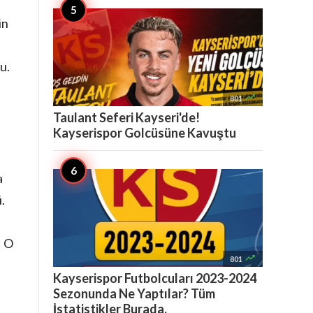
in
u.

801
Taulant Seferi Kayseri'de!
Kayserispor Golcüsüne Kavuştu
a
.
. O

801
Kayserispor Futbolcuları 2023-2024
Sezonunda Ne Yaptılar? Tüm
İstatistikler Burada.