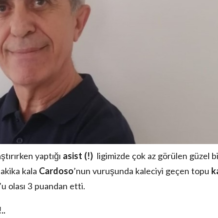
aştırırken yaptığı
asist (!)
ligimizde çok az görülen güzel b
dakika kala
Cardoso
’nun vuruşunda kaleciyi geçen topu
k
u olası 3 puandan etti.
..