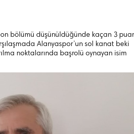
 son bölümü düşünüldüğünde kaçan 3 pua
rşılaşmada Alanyaspor’un sol kanat beki
rılma noktalarında başrolü oynayan isim