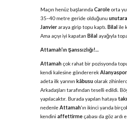
Maçın henüz başlarında
Carole
orta yu
35–40 metre geride olduğunu
unutara
Janvier
araya girip topu kaptı.
Bilal
ile 
Ama açıyı iyi kapatan
Bilal
ayağıyla top
Attamah’ın Şanssızlığı!...
Attamah
çok rahat bir pozisyonda to
kendi kalesine göndererek
Alanyaspor
adeta ilk yarının
kâbusu
olarak zihinler
Arkadaşları tarafından teselli edildi. Bö
yapılacaktır. Burada yapılan hataya
tak
nedenle
Attamah
’ın ikinci yarıda birç
kendini
affettirme
çabası da göz ardı 