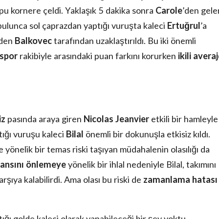
pu kornere çeldi. Yaklaşık 5 dakika sonra
Carole
’den gele
bulunca sol çaprazdan yaptığı vuruşta kaleci
Ertuğrul
’a
nden
Balkovec
tarafından uzaklaştırıldı. Bu iki önemli
ispor
rakibiyle arasındaki puan farkını korurken
ikili avera
iz
pasında araya giren
Nicolas Jeanvier
etkili bir hamleyle
tığı vuruşu kaleci
Bilal
önemli bir dokunuşla etkisiz kıldı.
yönelik bir temas riski taşıyan müdahalenin olasılığı da
şansını önlemeye
yönelik bir ihlal nedeniyle Bilal, takımını
arşıya kalabilirdi. Ama olası bu riski de
zamanlama hatası
ttığı golde kaleci olarak yapabileceği bir şey yoktu.