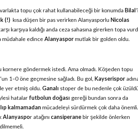
varlakta topu çok rahat kullanabileceği bir konumda
Bilal
’
k (!)
kısa düşen bir pas verirken Alanyasporlu
Nicolas
karşı karşıya kaldığı anda ceza sahasına girerken topa vurd
a müdahale edince
Alanyaspor
mutlak bir golden oldu.
pu kornere göndermek istedi. Ama olmadı. Köşeden topu
’un 1–0 öne geçmesine sağladı. Bu gol,
Kayserispor
adın
de yer etmiş oldu.
Ganalı
stoper de bu nedenle çok üzüldü
ylesi hatalar
futbolun doğası
gereği bundan sonra da
ılıp kalmamadan
mücadeleyi sürdürmek çok daha önemli
ok
Alanyaspo
r atağını
cansiperane
bir şekilde önlerken
edilmemeli.