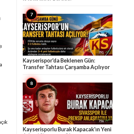
ı
ı

791
Kayserispor'da Beklenen Gün:
a
Transfer Tahtası Çarşamba Açılıyor

açık
736
Kayserisporlu Burak Kapacak'ın Yeni