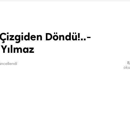
Çizgiden Döndü!..-
 Yılmaz
8
ncellendi
ok