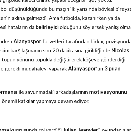
utbol düşünüldüğünde bu maçın ilk yarısında böylesi bireys
enin aklına gelmezdi. Ama futbolda, kazanırken ya da
si hataların da
belirleyici
olduğunu söylersek yanlış olma
orurken
Alanyaspor
forvetleri tarafından birkaç pozisyond
tekim karşılaşmanın son 20 dakikasına girildiğinde
Nicolas
n topun yönünü topukla değiştirerek köşeye gönderdiği
e gerekli müdahaleyi yaparak
Alanyaspor
’un
3 puan
formansı
ile savunmadaki arkadaşlarının
motivasyonunu
n önemli katkılar yapmaya devam ediyor.
unma
kurgusunda rol verdiği
Julian Jeanvier
’i oyundan ala