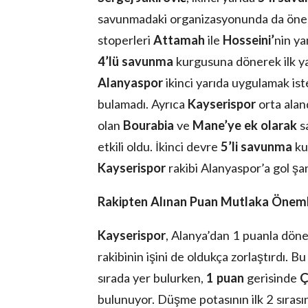
savunmadaki organizasyonunda da önemli
stoperleri
Attamah
ile
Hosseini’
nin ya
4’lü savunma
kurgusuna dönerek ilk y
Alanyaspor
ikinci yarıda uygulamak ist
bulamadı. Ayrıca
Kayserispor
orta ala
olan
Bourabia
ve
Mane’ye ek olarak
s
etkili oldu. İkinci devre
5’li savunma
ku
Kayserispor
rakibi Alanyaspor’a gol şan
Rakipten Alınan Puan Mutlaka Önemlid
Kayserispor
, Alanya’dan 1 puanla dön
rakibinin işini de oldukça zorlaştırdı. Bu
sırada yer bulurken,
1 puan
gerisinde
Ç
bulunuyor. Düşme potasının ilk 2 sırası