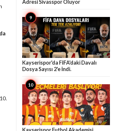
Adresi Sivasspor Oluyor
n
jda

734
Kayserispor'da FİFA'daki Davalı
Dosya Sayısı 2'e İndi.
 10.

733
Kayserispor Futbol Akademisi