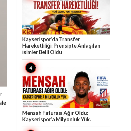

1,018
Kayserispor'da Transfer
Hareketliliği: Prensipte Anlaşılan
İsimler Belli Oldu
ir
ale

860
Mensah Faturası Ağır Oldu:
Kayserispor'a Milyonluk Yük.