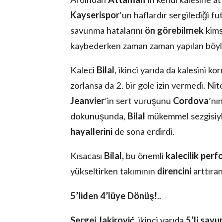
Kayserispor
’un haflardır sergilediği f
savunma hatalarını
ön görebilmek
kims
kaybederken zaman zaman yapılan böyle
Kaleci
Bilal
, ikinci yarıda da kalesini k
zorlansa da 2. bir gole izin vermedi. Ni
Jeanvier
’in sert vuruşunu
Cordova
’nı
dokunuşunda,
Bilal
mükemmel sezgisiyl
hayallerini
de sona erdirdi.
Kısacası
Bilal,
bu önemli
kalecilik per
yükseltirken takımının
direncini
arttıra
5’liden 4’lüye Dönüş!..
Sergej Jakirovi
ć
, ikinci yarıda
5’li sav