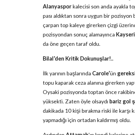
Alanyaspor
kalecisi son anda ayakla to
pası aldıktan sonra uygun bir pozisyon 
çarpan top kaleye girerken çizgi üzeri
pozisyondan sonuç alamayınca
Kayser
da öne geçen taraf oldu.
Bilal’den Kritik Dokunuşlar!..
İlk yarının başlarında
Carole’
ün
gereks
topu kaparak ceza alanına girerken yap
Oysaki pozisyonda toptan önce rakibine 
yüksekti. Zaten öyle olsaydı
bariz gol 
dakikada 10 kişi bırakma riski ile karşı k
yapmadığı için ortadan kaldırmış oldu.
Ardından
Attamah
’ın kendi kalesine a