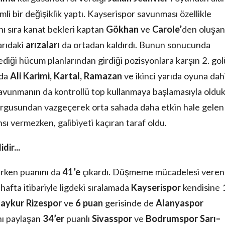
 bir değişiklik yaptı. Kayserispor savunması özellikle
nı sıra kanat bekleri kaptan
Gökhan
ve
Carole’
den oluşan
arıdaki
arızaları
da ortadan kaldırdı. Bunun sonucunda
ediği hücum planlarından girdiği pozisyonlara karşın 2. gol
nda
Ali Karimi, Kartal, Ramazan
ve ikinci yarıda oyuna dahi
avunmanın da kontrollü top kullanmaya başlamasıyla oldu
rgusundan vazgeçerek orta sahada daha etkin hale gelen
sı vermezken, galibiyeti kaçıran taraf oldu.
ir...
erken puanını da
41’e
çıkardı. Düşmeme mücadelesi veren
 hafta itibariyle ligdeki sıralamada
Kayserispor
kendisine 
aykur Rizespor
ve
6 puan
gerisinde de
Alanyaspor
nı paylaşan
34’er
puanlı
Sivasspor
ve
Bodrumspor
Sarı–