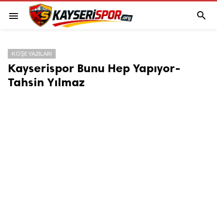

menu
KÖŞE YAZILARI
Kayserispor Bunu Hep Yapıyor-
Tahsin Yılmaz