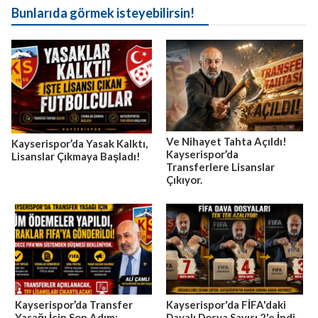
Bunlarıda görmek isteyebilirsin!
Ve Nihayet Tahta Açıldı!
Kayserispor’da Yasak Kalktı,
Kayserispor’da
Lisanslar Çıkmaya Başladı!
Transferlere Lisanslar
Çıkıyor.
Kayserispor’da Transfer
Kayserispor'da FİFA'daki
Yasağı İçin Son Adım:
Davalı Dosya Sayısı 2'e İndi.