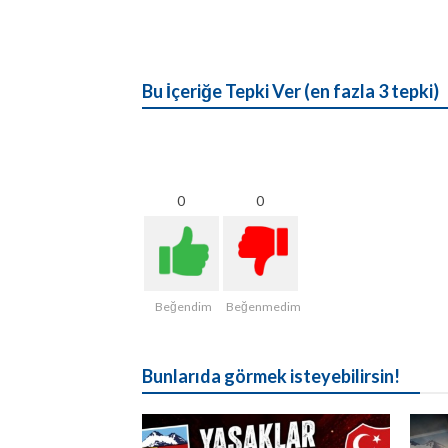
Bu İçeriğe Tepki Ver (en fazla 3 tepki)
0
0
Beğendim
Beğenmedim
Bunlarıda görmek isteyebilirsin!