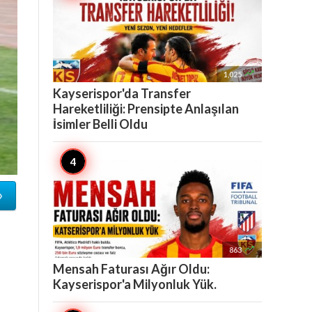

1,025
Kayserispor'da Transfer
Hareketliliği: Prensipte Anlaşılan
İsimler Belli Oldu
»

863
Mensah Faturası Ağır Oldu:
Kayserispor'a Milyonluk Yük.