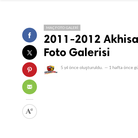
MAÇ FOTO GALERI
2011-2012 Akhisa
Foto Galerisi
5 yıl önce
oluşturuldu.
—
1 hafta önce
gü