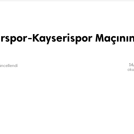
rspor-Kayserispor Maçını
16
ncellendi
ok