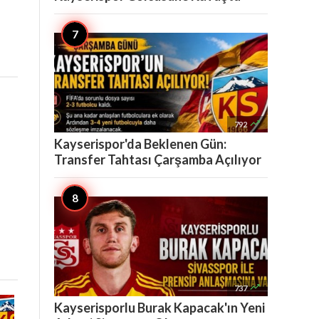

792
Kayserispor'da Beklenen Gün:
Transfer Tahtası Çarşamba Açılıyor

737
Kayserisporlu Burak Kapacak'ın Yeni