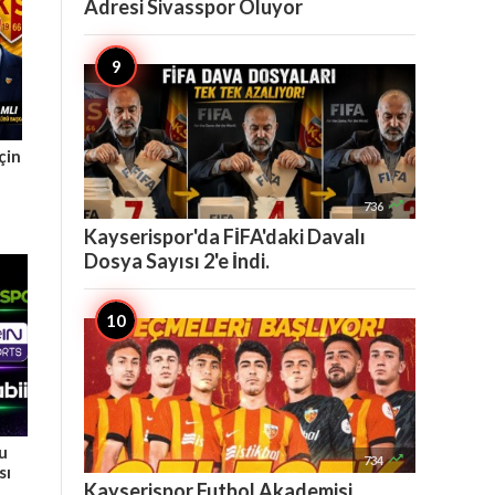
Adresi Sivasspor Oluyor
çin

736
Kayserispor'da FİFA'daki Davalı
Dosya Sayısı 2'e İndi.
Bu

734
sı
Kayserispor Futbol Akademisi