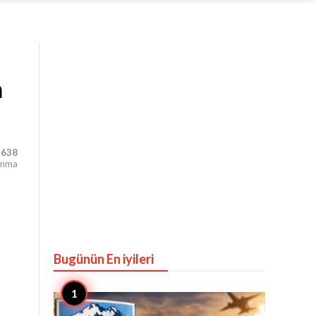
n
,638
unma
Bugünün En iyileri