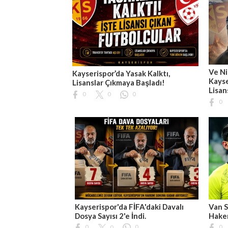
Ve Ni
Kayserispor’da Yasak Kalktı,
Kayse
Lisanslar Çıkmaya Başladı!
Lisan
0
0
0
0
Kayserispor'da FİFA'daki Davalı
Van S
Dosya Sayısı 2'e İndi.
Hakem
0
0
0
0