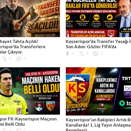
hayet Tahta Açıldı!
Kayserispor’da Transfer Yasağı İ
rispor’da Transferlere
Son Adım: Gözler FIFA’da
slar Çıkıyor.
0
0
0
0
0
por FK-Kayserispor Maçının
Kayserispor'un Rakipleri Artık 
i Belli Oldu
Kanallarda! 1. Lig Yayın Anlaşma
Resmileşti
0
0