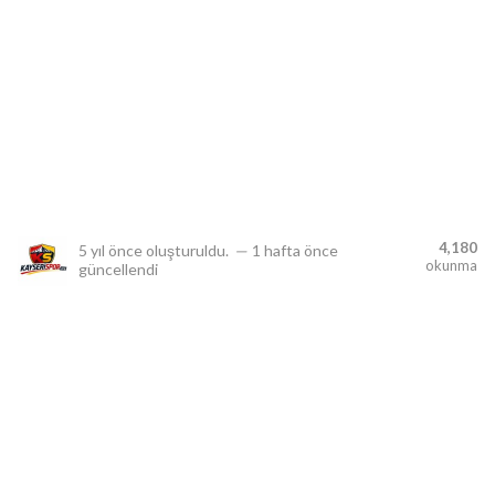
lıdır.
4,180
5 yıl önce
oluşturuldu.
—
1 hafta önce
okunma
güncellendi