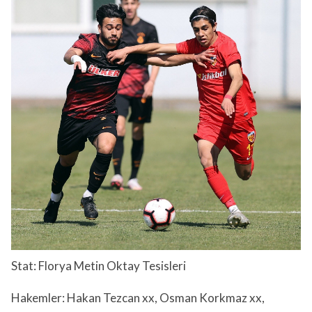
Stat: Florya Metin Oktay Tesisleri
Hakemler: Hakan Tezcan xx, Osman Korkmaz xx,