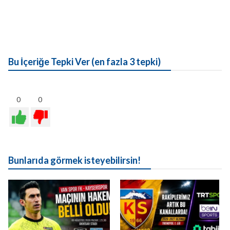
Bu İçeriğe Tepki Ver (en fazla 3 tepki)
0
0
Bunlarıda görmek isteyebilirsin!