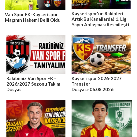
Kayserispor'un Rakipleri
Van Spor FK-Kayserispor
Artık Bu Kanallarda! 1. Lig
Maçının Hakemi Belli Oldu
Yayın Anlaşması Resmileşti
Rakibimiz Van Spor FK –
Kayserispor 2026-2027
2026/2027 Sezonu Takım
Transfer
Dosyası
Dosyası-06.08.2026