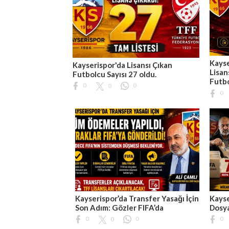
Kayse
Kayserispor'da Lisansı Çıkan
Lisan
Futbolcu Sayısı 27 oldu.
Futb
0
0
0
0
Kayserispor’da Transfer Yasağı İçin
Kayse
Son Adım: Gözler FIFA’da
Dosya
0
0
0
0