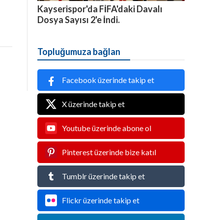
Kayserispor'da FİFA'daki Davalı
Dosya Sayısı 2'e İndi.
Topluğumuza bağlan
Facebook üzerinde takip et
X üzerinde takip et
Youtube üzerinde abone ol
Pinterest üzerinde bize katıl
Tumblr üzerinde takip et
Flickr üzerinde takip et