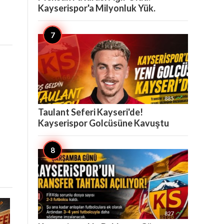
Kayserispor'a Milyonluk Yük.

885
Taulant Seferi Kayseri'de!
Kayserispor Golcüsüne Kavuştu

827