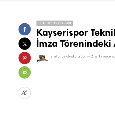
FUTBOLCU VIDEOLARI
Kayserispor Tekni
İmza Törenindeki 
2 yıl önce
oluşturuldu.
—
2 hafta önce
gü