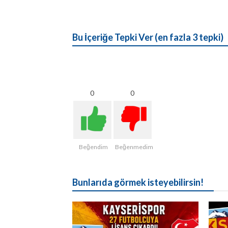
Bu İçeriğe Tepki Ver (en fazla 3 tepki)
0
0
Beğendim
Beğenmedim
Bunlarıda görmek isteyebilirsin!