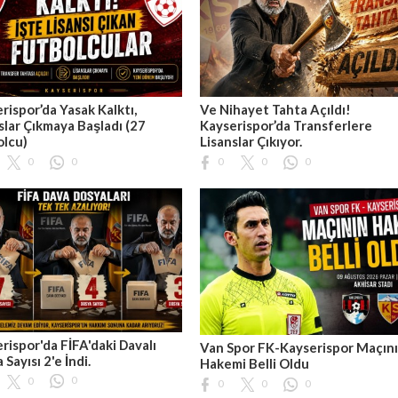
rispor’da Yasak Kalktı,
Ve Nihayet Tahta Açıldı!
slar Çıkmaya Başladı (27
Kayserispor’da Transferlere
olcu)
Lisanslar Çıkıyor.
0
0
0
0
0
rispor'da FİFA'daki Davalı
Van Spor FK-Kayserispor Maçın
 Sayısı 2'e İndi.
Hakemi Belli Oldu
0
0
0
0
0