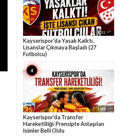

1,211
Kayserispor’da Yasak Kalktı,
Lisanslar Çıkmaya Başladı (27
Futbolcu)

1,093
Kayserispor'da Transfer
Hareketliliği: Prensipte Anlaşılan
İsimler Belli Oldu