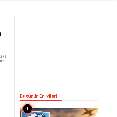
n
,273
unma
Bugünün En iyileri