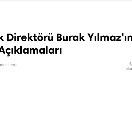
k Direktörü Burak Yılmaz'ı
Açıklamaları
4
ncellendi
ok