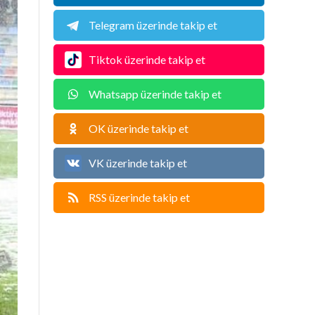
Telegram üzerinde takip et
Tiktok üzerinde takip et
Whatsapp üzerinde takip et
OK üzerinde takip et
VK üzerinde takip et
RSS üzerinde takip et