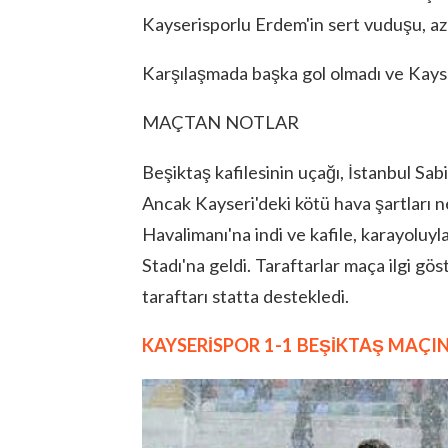
Kayserisporlu Erdem'in sert vuduşu, az 
Karşılaşmada başka gol olmadı ve Kayser
MAÇTAN NOTLAR
Beşiktaş kafilesinin uçağı, İstanbul Sa
Ancak Kayseri'deki kötü hava şartları n
Havalimanı'na indi ve kafile, karayoluy
Stadı'na geldi. Taraftarlar maça ilgi gö
taraftarı statta destekledi.
KAYSERİSPOR 1-1 BEŞİKTAŞ MAÇIN