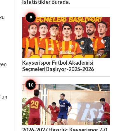
İstatistikler Burada.
tku

697
Kayserispor Futbol Akademisi
yen
Seçmeleri Başlıyor-2025-2026
n'un

695
2026-2027 Hazırlık: Kayserispor 7-0