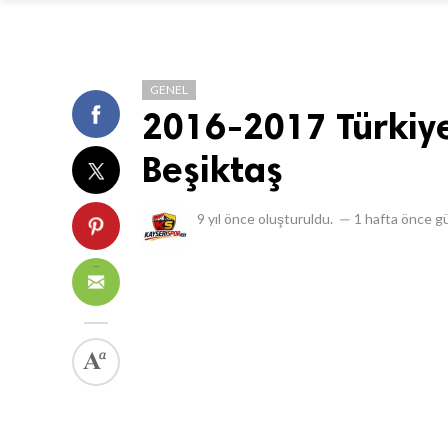
GENEL
2016-2017 Türkiye
Beşiktaş
9 yıl önce
oluşturuldu.
—
1 hafta önce
gü