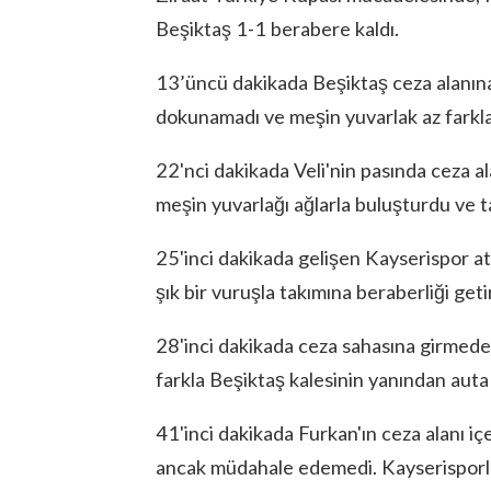
Beşiktaş 1-1 berabere kaldı.
13’üncü dakikada Beşiktaş ceza alanın
dokunamadı ve meşin yuvarlak az farkla
22'nci dakikada Veli'nin pasında ceza a
meşin yuvarlağı ağlarla buluşturdu ve t
25'inci dakikada gelişen Kayserispor a
şık bir vuruşla takımına beraberliği geti
28'inci dakikada ceza sahasına girmed
farkla Beşiktaş kalesinin yanından auta 
41'inci dakikada Furkan'ın ceza alanı iç
ancak müdahale edemedi. Kayserisporlu