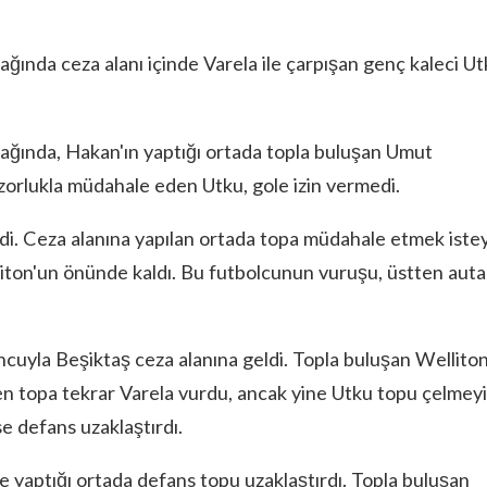
ağında ceza alanı içinde Varela ile çarpışan genç kaleci U
tağında, Hakan'ın yaptığı ortada topla buluşan Umut
orlukla müdahale eden Utku, gole izin vermedi.
eldi. Ceza alanına yapılan ortada topa müdahale etmek iste
liton'un önünde kaldı. Bu futbolcunun vuruşu, üstten auta
uyla Beşiktaş ceza alanına geldi. Topla buluşan Wellito
n topa tekrar Varela vurdu, ancak yine Utku topu çelmeyi
e defans uzaklaştırdı.
ne yaptığı ortada defans topu uzaklaştırdı. Topla buluşan