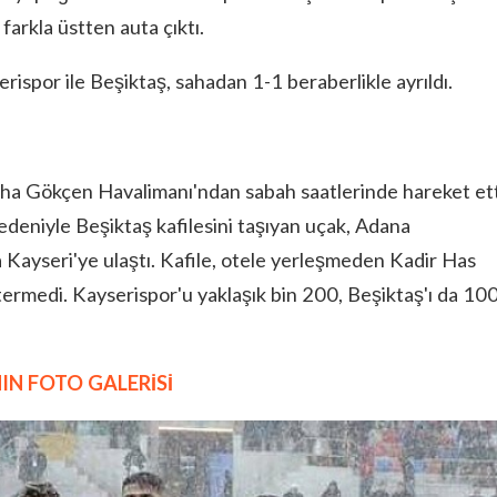
farkla üstten auta çıktı.
ispor ile Beşiktaş, sahadan 1-1 beraberlikle ayrıldı.
biha Gökçen Havalimanı'ndan sabah saatlerinde hareket ett
edeniyle Beşiktaş kafilesini taşıyan uçak, Adana
la Kayseri'ye ulaştı. Kafile, otele yerleşmeden Kadir Has
stermedi. Kayserispor'u yaklaşık bin 200, Beşiktaş'ı da 10
IN FOTO GALERİSİ