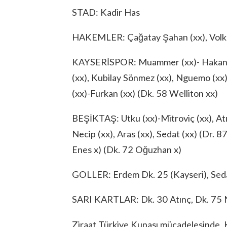
STAD: Kadir Has
HAKEMLER: Çağatay Şahan (xx), Volkan
KAYSERİSPOR: Muammer (xx)- Hakan (xx
(xx), Kubilay Sönmez (xx), Nguemo (xx)
(xx)-Furkan (xx) (Dk. 58 Welliton xx)
BEŞİKTAŞ: Utku (xx)-Mitroviç (xx), Atınç
Necip (xx), Aras (xx), Sedat (xx) (Dr.
Enes x) (Dk. 72 Oğuzhan x)
GOLLER: Erdem Dk. 25 (Kayseri), Seda
SARI KARTLAR: Dk. 30 Atınç, Dk. 75 Ne
Ziraat Türkiye Kupası mücadelesinde, K