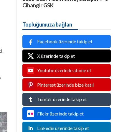
Cihangir GSK
Topluğumuza bağlan
Facebook üzerinde takip et
i.
X üzerinde takip et
Youtube üzerinde abone ol
0
Pinterest üzerinde bize katıl
Tumblr üzerinde takip et
Flickr üzerinde takip et
Linkedin üzerinde takip et