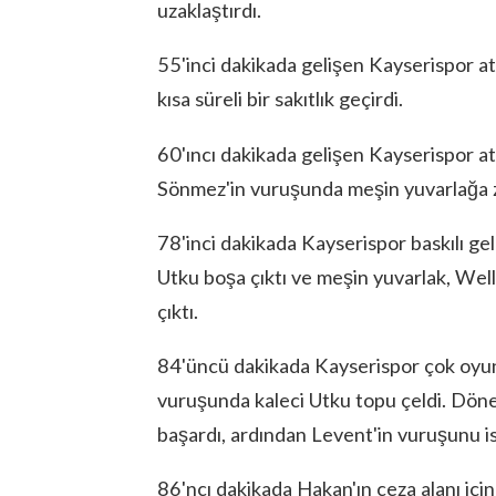
uzaklaştırdı.
55'inci dakikada gelişen Kayserispor at
kısa süreli bir sakıtlık geçirdi.
60'ıncı dakikada gelişen Kayserispor a
Sönmez'in vuruşunda meşin yuvarlağa z
78'inci dakikada Kayserispor baskılı g
Utku boşa çıktı ve meşin yuvarlak, Wel
çıktı.
84'üncü dakikada Kayserispor çok oyunc
vuruşunda kaleci Utku topu çeldi. Döne
başardı, ardından Levent'in vuruşunu is
86'ncı dakikada Hakan'ın ceza alanı içi