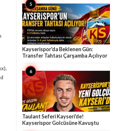
n

775
Kayserispor'da Beklenen Gün:
Transfer Tahtası Çarşamba Açılıyor
xx),
ed

744
Taulant Seferi Kayseri'de!
Kayserispor Golcüsüne Kavuştu