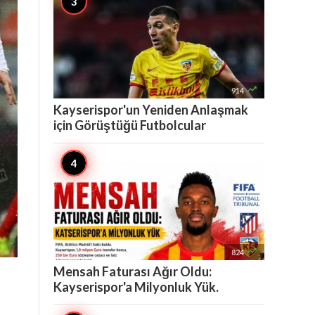

914
Kayserispor'un Yeniden Anlaşmak
için Görüştüğü Futbolcular

824
Mensah Faturası Ağır Oldu:
Kayserispor'a Milyonluk Yük.