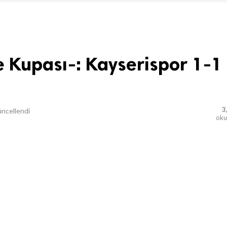
 Kupası-: Kayserispor 1-1
3
ncellendi
ok