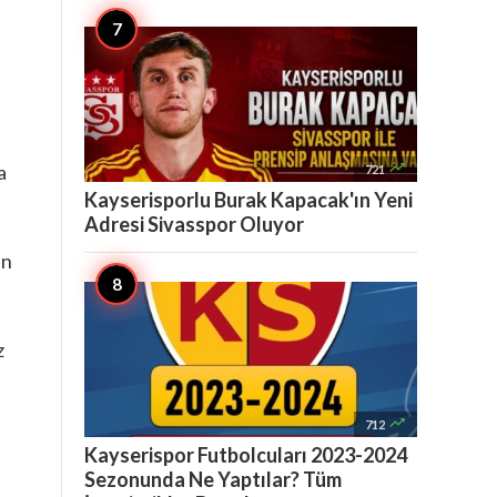

a
721
Kayserisporlu Burak Kapacak'ın Yeni
Adresi Sivasspor Oluyor
en
z

712
Kayserispor Futbolcuları 2023-2024
Sezonunda Ne Yaptılar? Tüm