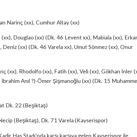
 Narinç (xx), Cumhur Altay (xx)
), Douglao (xx) (Dk. 46 Levent xx), Mabiala (xx), Erka
, Deniz (xx) (Dk. 46 Varela xx), Umut Sönmez (xx), Onur
 (xx), Rhodolfo (xx), Fatih (xx), Veli (xx), Gökhan İnler (
 87 İbrahim Anıl ?)-Ömer Şişmanoğlu (xx) (Dk. 15 Muhamm
t Dk. 22 (Beşiktaş)
cip (Beşiktaş), Dk. 71 Varela (Kayserispor)
adir Has Stadı'nda karşı karşıya gelen Kayserispor ile