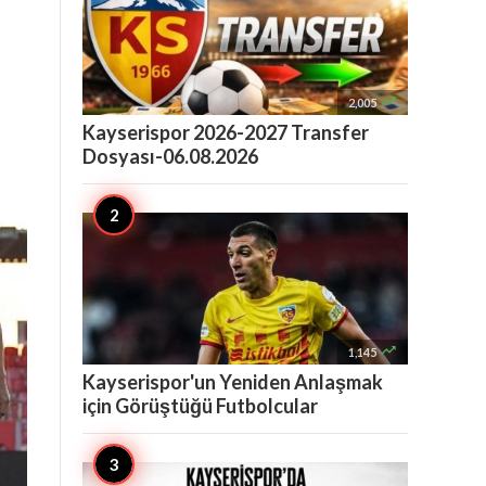

2,005
Kayserispor 2026-2027 Transfer
Dosyası-06.08.2026

1,145
Kayserispor'un Yeniden Anlaşmak
için Görüştüğü Futbolcular