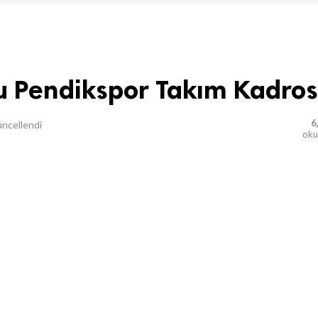
 Pendikspor Takım Kadro
6
ncellendi
ok