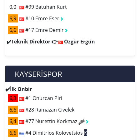
0,0
#99 Batuhan Kurt
6,9
#10 Emre Eser
6,6
#17 Emre Demir
✔️Teknik Direktör 👉
Özgür Ergün
KAYSERİSPOR
✔️İlk Onbir
6,3
#1 Onurcan Piri
6,6
#28 Ramazan Civelek
6,4
#77 Nurettin Korkmaz
6,6
#4 Dimitrios Kolovetsios
K