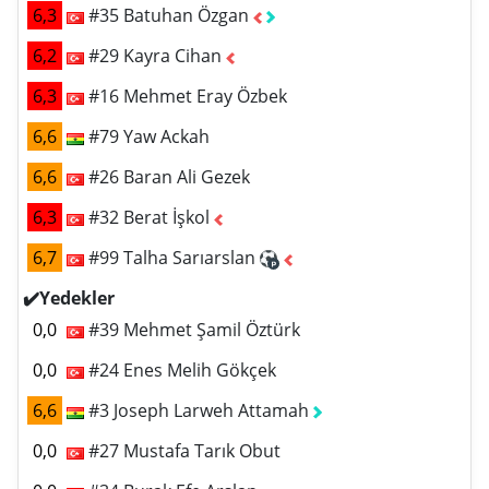
6,3
#35 Batuhan Özgan
6,2
#29 Kayra Cihan
6,3
#16 Mehmet Eray Özbek
6,6
#79 Yaw Ackah
6,6
#26 Baran Ali Gezek
6,3
#32 Berat İşkol
6,7
#99 Talha Sarıarslan
✔️Yedekler
0,0
#39 Mehmet Şamil Öztürk
0,0
#24 Enes Melih Gökçek
6,6
#3 Joseph Larweh Attamah
0,0
#27 Mustafa Tarık Obut