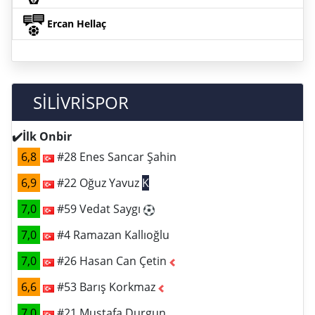
Ercan Hellaç
SİLİVRİSPOR
✔️İlk Onbir
6,8
#28 Enes Sancar Şahin
6,9
#22 Oğuz Yavuz
K
7,0
#59 Vedat Saygı
7,0
#4 Ramazan Kallıoğlu
7,0
#26 Hasan Can Çetin
6,6
#53 Barış Korkmaz
7,0
#21 Mustafa Durgun