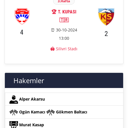
3.Hafta
🏆 T. KUPASI
🇹🇷
⏰ 30-10-2024
4
2
13:00
🏟️ Silivri Stadı
Hakemler
Alper Akarsu
Ogün Kamacı
Gökmen Baltacı
Murat Kasap