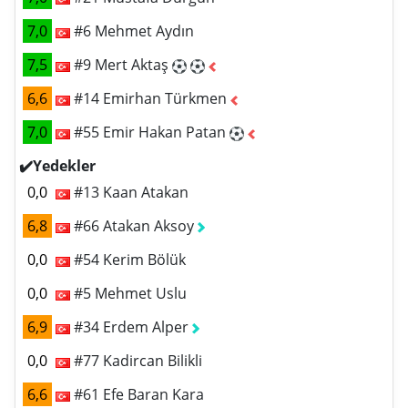
7,0
#6 Mehmet Aydın
7,5
#9 Mert Aktaş
6,6
#14 Emirhan Türkmen
7,0
#55 Emir Hakan Patan
✔️Yedekler
0,0
#13 Kaan Atakan
6,8
#66 Atakan Aksoy
0,0
#54 Kerim Bölük
0,0
#5 Mehmet Uslu
6,9
#34 Erdem Alper
0,0
#77 Kadircan Bilikli
6,6
#61 Efe Baran Kara