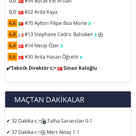
0,0
#34 Burak Efe Arslan
0,0
#22 Arda Kaya
6,6
#70 Aylton Filipe Boa Morte
6,8
#13 Stephane Cedric Bahoken
6,4
#14 Necip Özer
6,6
#30 Arda Hasan Öğretir
✔️Teknik Direktör 👉
Sinan Kaloğlu
MAÇTAN DAKİKALAR
✔ 32 Dakika 👉
Talha Sarıarslan 0-1
✔ 37 Dakika 👉
Mert Aktaş 1-1