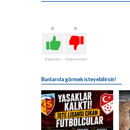
0
0
Beğendim
Beğenmedim
Bunlarıda görmek isteyebilirsin!