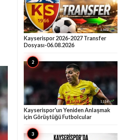

1,942
Kayserispor 2026-2027 Transfer
Dosyası-06.08.2026

1,114
Kayserispor'un Yeniden Anlaşmak
için Görüştüğü Futbolcular