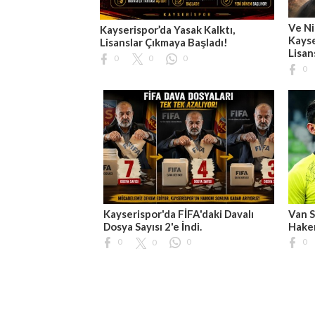
Ve Ni
Kayserispor’da Yasak Kalktı,
Kayse
Lisanslar Çıkmaya Başladı!
Lisan
0
0
0
0
Kayserispor'da FİFA'daki Davalı
Van S
Dosya Sayısı 2'e İndi.
Hakem
0
0
0
0