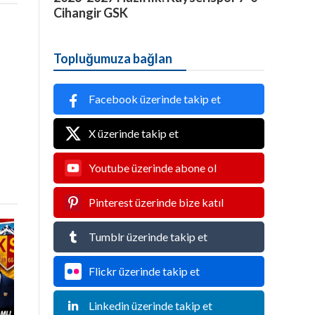
Cihangir GSK
Topluğumuza bağlan
Facebook üzerinde takip et
X üzerinde takip et
Youtube üzerinde abone ol
Pinterest üzerinde bize katıl
Tumblr üzerinde takip et
Flickr üzerinde takip et
Linkedin üzerinde takip et