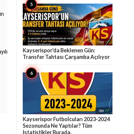
in

789
Kayserispor'da Beklenen Gün:
yılı
Transfer Tahtası Çarşamba Açılıyor

789
Kayserispor Futbolcuları 2023-2024
Sezonunda Ne Yaptılar? Tüm
İstatistikler Burada.