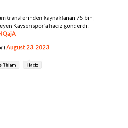
m transferinden kaynaklanan 75 bin
yen Kayserispor'a haciz gönderdi.
bNQajA
or)
August 23, 2023
 Thiam
Haciz