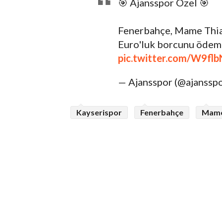
🎯 Ajansspor Özel 🎯
Fenerbahçe, Mame Thia
Euro'luk borcunu ödeme
pic.twitter.com/W9fl
— Ajansspor (@ajanssp
Kayserispor
Fenerbahçe
Mame