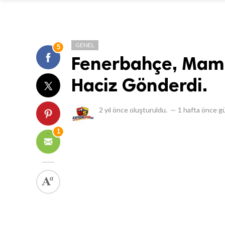
GENEL
5
Fenerbahçe, Mame
Haciz Gönderdi.
2 yıl önce
oluşturuldu.
—
1 hafta önce
gü
1