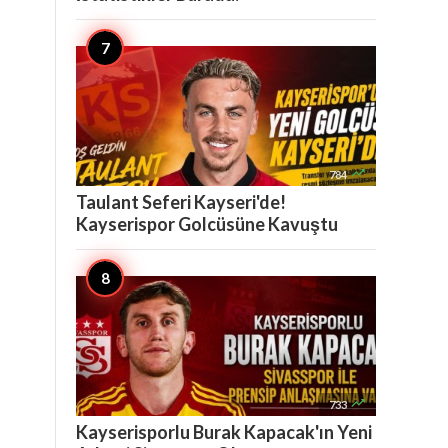

784
Taulant Seferi Kayseri'de!
Kayserispor Golcüsüne Kavuştu

733
Kayserisporlu Burak Kapacak'ın Yeni