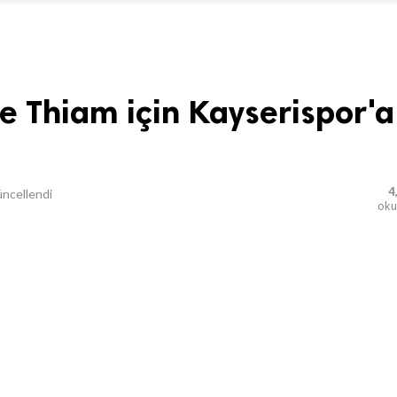
 Thiam için Kayserispor'a
4
ncellendi
ok