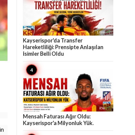

1,006
Kayserispor'da Transfer
Hareketliliği: Prensipte Anlaşılan
İsimler Belli Oldu

856
Mensah Faturası Ağır Oldu:
Kayserispor'a Milyonluk Yük.
in