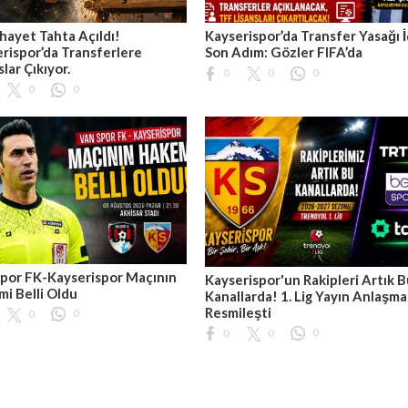
hayet Tahta Açıldı!
Kayserispor’da Transfer Yasağı İ
rispor’da Transferlere
Son Adım: Gözler FIFA’da
slar Çıkıyor.
0
0
0
0
0
por FK-Kayserispor Maçının
Kayserispor'un Rakipleri Artık 
i Belli Oldu
Kanallarda! 1. Lig Yayın Anlaşma
Resmileşti
0
0
0
0
0