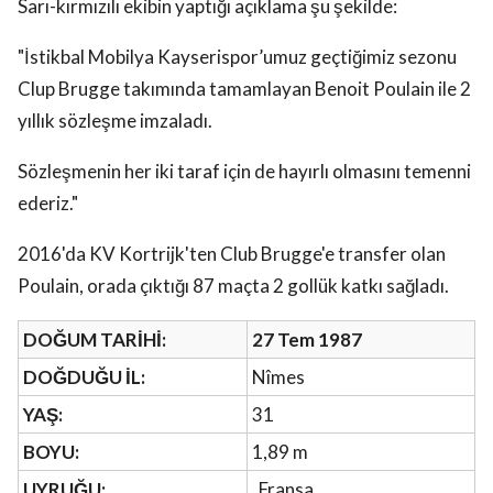
Sarı-kırmızılı ekibin yaptığı açıklama şu şekilde:
"İstikbal Mobilya Kayserispor’umuz geçtiğimiz sezonu
Clup Brugge takımında tamamlayan Benoit Poulain ile 2
yıllık sözleşme imzaladı.
Sözleşmenin her iki taraf için de hayırlı olmasını temenni
ederiz."
2016'da KV Kortrijk'ten Club Brugge'e transfer olan
Poulain, orada çıktığı 87 maçta 2 gollük katkı sağladı.
DOĞUM TARİHİ:
27 Tem 1987
DOĞDUĞU İL:
Nîmes
YAŞ:
31
BOYU:
1,89 m
UYRUĞU:
Fransa