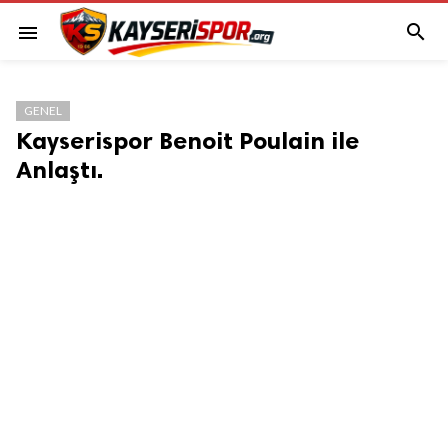

menu
GENEL
Kayserispor Benoit Poulain ile
Anlaştı.