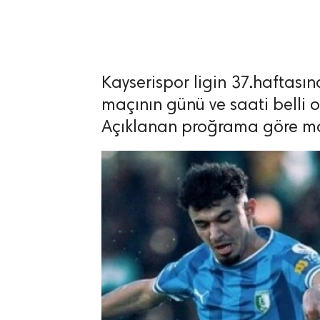
Kayserispor ligin 37.hafta
lıdır.
maçının günü ve saati belli o
Açıklanan proğrama göre ma