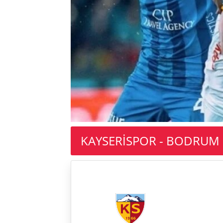
KAYSERİSPOR - BODRUM 