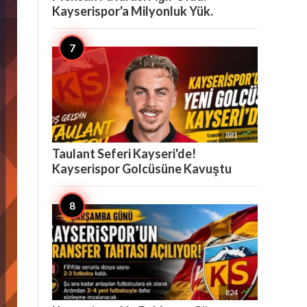
Kayserispor'a Milyonluk Yük.

881
Taulant Seferi Kayseri'de!
Kayserispor Golcüsüne Kavuştu

824