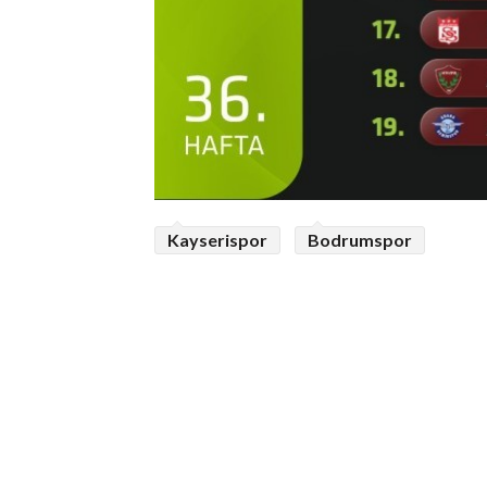
Kayserispor
Bodrumspor