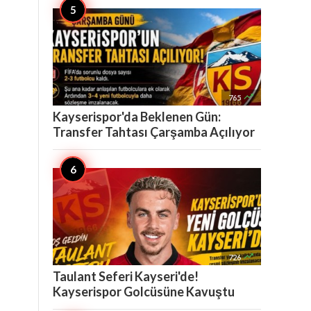

765
Kayserispor'da Beklenen Gün:
Transfer Tahtası Çarşamba Açılıyor

726
Taulant Seferi Kayseri'de!
Kayserispor Golcüsüne Kavuştu