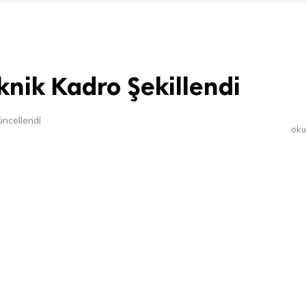
knik Kadro Şekillendi
ncellendi
ok