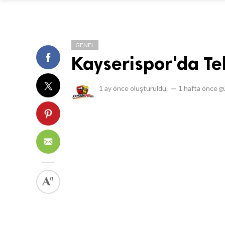
GENEL
Kayserispor'da Te
1 ay önce
oluşturuldu.
—
1 hafta önce
gü