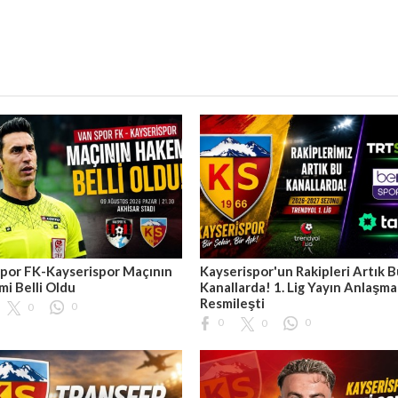
por FK-Kayserispor Maçının
Kayserispor'un Rakipleri Artık 
i Belli Oldu
Kanallarda! 1. Lig Yayın Anlaşma
Resmileşti
0
0
0
0
0