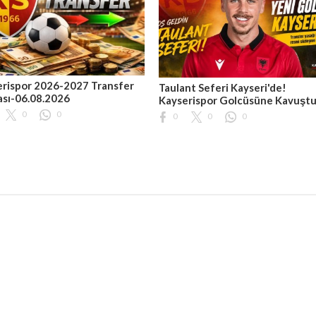
rispor 2026-2027 Transfer
Taulant Seferi Kayseri'de!
ası-06.08.2026
Kayserispor Golcüsüne Kavuşt
0
0
0
0
0