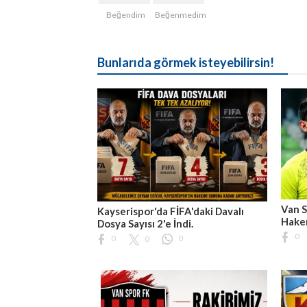
Beğendim
Beğenmedim
Bunlarıda görmek isteyebilirsin!
Van S
Kayserispor'da FİFA'daki Davalı
Hakem
Dosya Sayısı 2'e İndi.
0
0
0
0