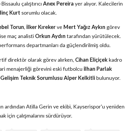
Bissaulu çalıştırıcı
Anex Pereira
yer alıyor. Kalecilerin
dinç Kurt
sorumlu olacak.
bel Torun
,
İlker Kıreker
ve
Mert Yağız Aykın
görev
ise maç analisti
Orkun Aydın
tarafından yürütülecek.
 performans departmanları da güçlendirilmiş oldu.
tif direktör olarak görev alırken,
Cihan Eliçiçek
kadro
dari menajerliği görevini eski futbolcu
İlhan Parlak
 Gelişim Teknik Sorumlusu Alper Kelkitli
bulunuyor.
n ardından Atilla Gerin ve ekibi, Kayserispor'u yeniden
k için çalışmalarını sürdürüyor.