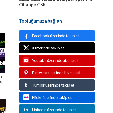
Cihangir GSK
Topluğumuza bağlan
Facebook üzerinde takip et
X üzerinde takip et
Youtube üzerinde abone ol
Pinterest üzerinde bize katıl
Bu
sı
Tumblr üzerinde takip et
Flickr üzerinde takip et
Linkedin üzerinde takip et