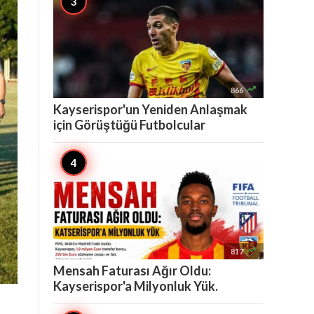

866
Kayserispor'un Yeniden Anlaşmak
için Görüştüğü Futbolcular

817
Mensah Faturası Ağır Oldu:
Kayserispor'a Milyonluk Yük.