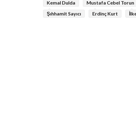
Kemal Dulda
Mustafa Cebel Torun
Şıhhamit Sayıcı
Erdinç Kurt
İlk