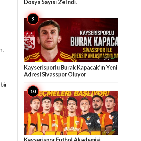
Dosya Sayısı 2'e İndi.
n
n,

737
Kayserisporlu Burak Kapacak'ın Yeni
Adresi Sivasspor Oluyor
bir

735
Kayserispor Futbol Akademisi