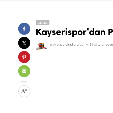
GENEL
Kayserispor’dan P
6 ay önce
oluşturuldu.
—
1 hafta önce
gü