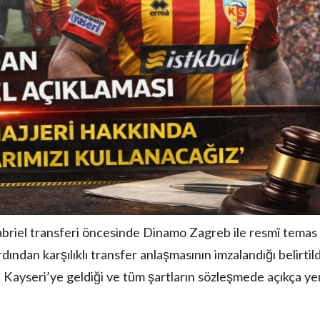
abriel transferi öncesinde Dinamo Zagreb ile resmî temas
rdından karşılıklı transfer anlaşmasının imzalandığı belirtild
 Kayseri’ye geldiği ve tüm şartların sözleşmede açıkça ye