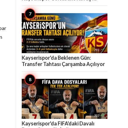
bar
in

793
Kayserispor'da Beklenen Gün:
Transfer Tahtası Çarşamba Açılıyor

737
Kayserispor'da FİFA'daki Davalı