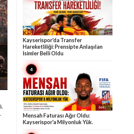

1,030
Kayserispor'da Transfer
Hareketliliği: Prensipte Anlaşılan
İsimler Belli Oldu
i.

864
Mensah Faturası Ağır Oldu:
r
Kayserispor'a Milyonluk Yük.