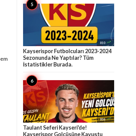

810
Kayserispor Futbolcuları 2023-2024
Sezonunda Ne Yaptılar? Tüm
 hem
İstatistikler Burada.

806
Taulant Seferi Kayseri'de!
Kayserispor Golcüsüne Kavuştu