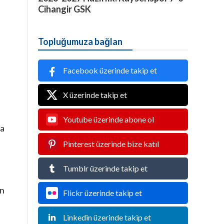
Cihangir GSK
Topluğumuza bağlan
Facebook üzerinde takip et
X üzerinde takip et
Youtube üzerinde abone ol
la
Pinterest üzerinde bize katıl
Tumblr üzerinde takip et
in
Flickr üzerinde takip et
Linkedin üzerinde takip et