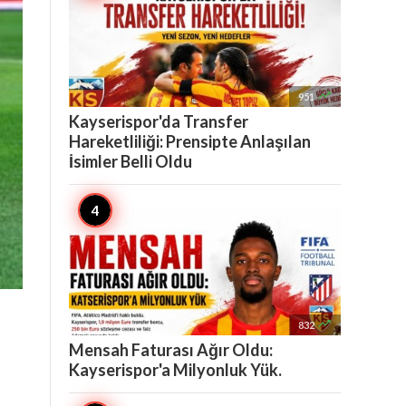

951
Kayserispor'da Transfer
Hareketliliği: Prensipte Anlaşılan
İsimler Belli Oldu

832
Mensah Faturası Ağır Oldu:
Kayserispor'a Milyonluk Yük.