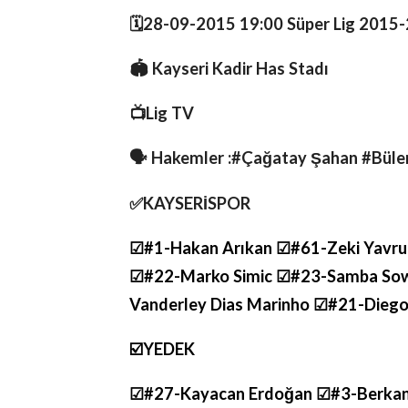
🗓️28-09-2015 19:00 Süper Lig 2015
🏟️ Kayseri Kadir Has Stadı
📺Lig TV
🗣 Hakemler :#Çağatay Şahan #Bül
✅️KAYSERİSPOR
☑#1-Hakan Arıkan ☑#61-Zeki Yavru
☑#22-Marko Simic ☑#23-Samba Sow
Vanderley Dias Marinho ☑#21-Dieg
☑️YEDEK
☑#27-Kayacan Erdoğan ☑#3-Berkan 