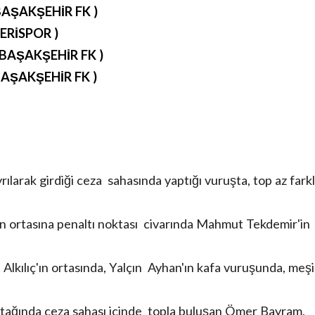
BAŞAKŞEHİR FK )
ERİSPOR )
(BAŞAKŞEHİR FK )
BAŞAKŞEHİR FK )
yrılarak girdiği ceza sahasında yaptığı vuruşta, top az fark
n ortasına penaltı noktası civarında Mahmut Tekdemir'in
lkılıç'ın ortasında, Yalçın Ayhan'ın kafa vuruşunda, meş
 atağında ceza sahası içinde topla buluşan Ömer Bayram,