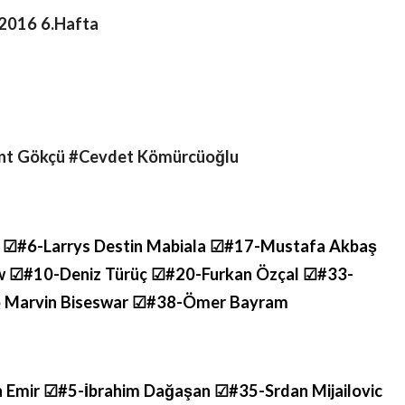
-2016 6.Hafta
ent Gökçü #Cevdet Kömürcüoğlu
 ☑#6-Larrys Destin Mabiala ☑#17-Mustafa Akbaş
 ☑#10-Deniz Türüç ☑#20-Furkan Özçal ☑#33-
o Marvin Biseswar ☑#38-Ömer Bayram
Emir ☑#5-İbrahim Dağaşan ☑#35-Srdan Mijailovic