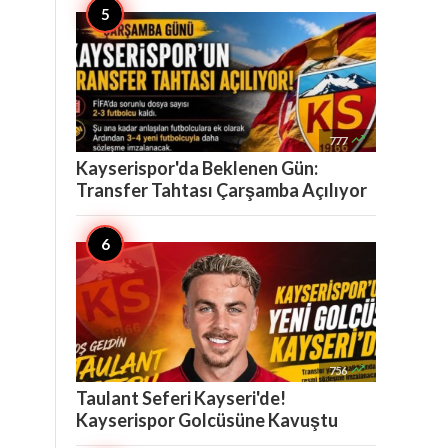

777
Kayserispor'da Beklenen Gün:
Transfer Tahtası Çarşamba Açılıyor

756
Taulant Seferi Kayseri'de!
Kayserispor Golcüsüne Kavuştu