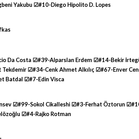
eni Yakubu ☑#10-Diego Hipolito D. Lopes
fkas
io Da Costa ☑#39-Alparslan Erdem ☑#14-Bekir İrteg
Tekdemir ☑#34-Cenk Ahmet Alkılıç ☑#67-Enver Cen
t Batdal ☑#7-Edin Visca
sev ☑#99-Sokol Cikalleshi ☑#3-Ferhat Öztorun ☑#1
Belözoğlu ☑#4-Rajko Rotman
ı