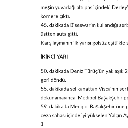
meşin yuvarlağı altı pas içindeki Derl
kornere çıktı.
45. dakikada Biseswar'ın kullandığı ser
üstten auta gitti.
Karşılaşmanın ilk yarısı golsüz eşitlikle 
İKİNCİ YARI
50. dakikada Deniz Türüç'ün yaklaşık 2
geri döndü.
55. dakikada sol kanattan Visca'nın se
dokunamayınca, Medipol Başakşehir po
59. dakikada Medipol Başakşehir öne ge
ceza sahası içinde iyi yükselen Yalçın 
1