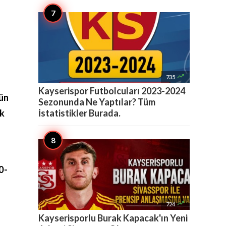

735
Kayserispor Futbolcuları 2023-2024
ün
Sezonunda Ne Yaptılar? Tüm
İstatistikler Burada.
k
0-

724
Kayserisporlu Burak Kapacak'ın Yeni