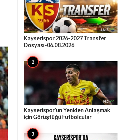

1,843
Kayserispor 2026-2027 Transfer
Dosyası-06.08.2026

982
Kayserispor'un Yeniden Anlaşmak
için Görüştüğü Futbolcular