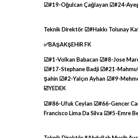
☑#19-Oğulcan Çağlayan ☑#24-Ayegb
Teknik Direktör ☑#Hakkı Tolunay Ka
✅️BAŞAKŞEHİR FK
☑#1-Volkan Babacan ☑#8-Jose Marc
☑#17-Stephane Badji ☑#21-Mahmut 
Şahin ☑#2-Yalçın Ayhan ☑#9-Mehme
☑️YEDEK
☑#86-Ufuk Ceylan ☑#66-Gencer Can
Francisco Lima Da Silva ☑#5-Emre 
Teknik Direktör #Abdullah Mucib Avc