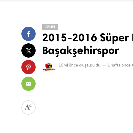
GENEL
2015-2016 Süper L
Başakşehirspor
10 yıl önce
oluşturuldu.
—
1 hafta önce
g