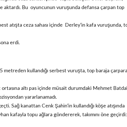
ey'e aktardı. Bu oyuncunun vuruşunda defansa çarpan top
best atışta ceza sahası içinde Derley'in kafa vuruşunda, t
sona erdi.
5 metreden kullandığı serbest vuruşta, top baraja çarpar
rt ortasına altı pas içinde müsait durumdaki Mehmet Batda
zisyondan yararlanamadı.
çti. Sağ kanattan Cenk Şahin'in kullandığı köşe atışında
Ayhan kafayla topu ağlara göndererek, takımını öne geçirdi