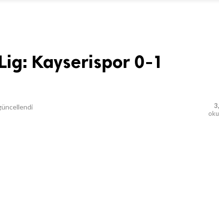
ig: Kayserispor 0-1
3
üncellendi
ok