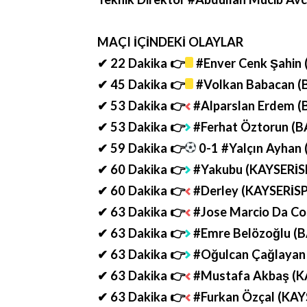
MAÇI İÇİNDEKİ OLAYLAR
✔ 22 Dakika 👉
#Enver Cenk Şahin
✔ 45 Dakika 👉
#Volkan Babacan (
✔ 53 Dakika 👉
#Alparslan Erdem (
✔ 53 Dakika 👉
#Ferhat Öztorun (B
✔ 59 Dakika 👉
0-1 #Yalçın Ayhan
✔ 60 Dakika 👉
#Yakubu (KAYSERİS
✔ 60 Dakika 👉
#Derley (KAYSERİS
✔ 63 Dakika 👉
#Jose Marcio Da Co
✔ 63 Dakika 👉
#Emre Belözoğlu (
✔ 63 Dakika 👉
#Oğulcan Çağlayan
✔ 63 Dakika 👉
#Mustafa Akbaş (K
✔ 63 Dakika 👉
#Furkan Özçal (KAY