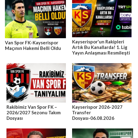
Kayserispor'un Rakipleri
Van Spor FK-Kayserispor
Artık Bu Kanallarda! 1. Lig
Maçının Hakemi Belli Oldu
Yayın Anlaşması Resmileşti
Rakibimiz Van Spor FK –
Kayserispor 2026-2027
2026/2027 Sezonu Takım
Transfer
Dosyası
Dosyası-06.08.2026