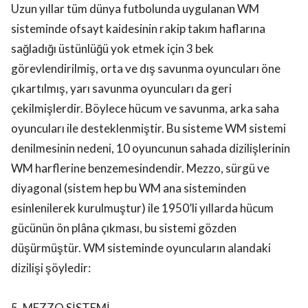
Uzun yıllar tüm dünya futbolunda uygulanan WM
sisteminde ofsayt kaidesinin rakip takım haflarına
sağladığı üstünlüğü yok etmek için 3 bek
görevlendirilmiş, orta ve dış savunma oyuncuları öne
çıkartılmış, yarı savunma oyuncuları da geri
çekilmişlerdir. Böylece hücum ve savunma, arka saha
oyuncuları ile desteklenmiştir. Bu sisteme WM sistemi
denilmesinin nedeni, 10 oyuncunun sahada dizilişlerinin
WM harflerine benzemesindendir. Mezzo, sürgü ve
diyagonal (sistem hep bu WM ana sisteminden
esinlenilerek kurulmuştur) ile 1950’li yıllarda hücum
gücünün ön plâna çıkması, bu sistemi gözden
düşürmüştür. WM sisteminde oyuncuların alandaki
dizilişi şöyledir:
5. MEZZO SİSTEMİ