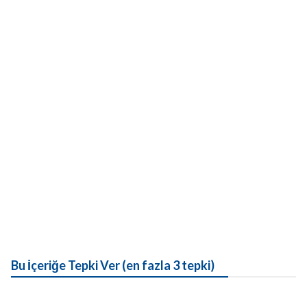
Bu İçeriğe Tepki Ver (en fazla 3 tepki)