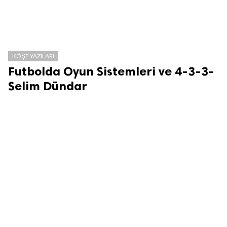
KÖŞE YAZILARI
Futbolda Oyun Sistemleri ve 4-3-3-
Selim Dündar