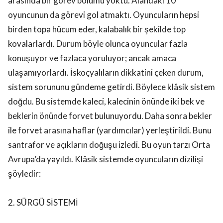
arasında bir görev bölümü yoktu. Alandaki 10
oyuncunun da görevi gol atmaktı. Oyuncuların hepsi
birden topa hücum eder, kalabalık bir şekilde top
kovalarlardı. Durum böyle olunca oyuncular fazla
konuşuyor ve fazlaca yoruluyor; ancak amaca
ulaşamıyorlardı. İskoçyalıların dikkatini çeken durum,
sistem sorununu gündeme getirdi. Böylece klâsik sistem
doğdu. Bu sistemde kaleci, kalecinin önünde iki bek ve
beklerin önünde forvet bulunuyordu. Daha sonra bekler
ile forvet arasına haflar (yardımcılar) yerleştirildi. Bunu
santrafor ve açıkların doğuşu izledi. Bu oyun tarzı Orta
Avrupa’da yayıldı. Klâsik sistemde oyuncuların dizilişi
şöyledir:
2. SÜRGÜ SİSTEMİ