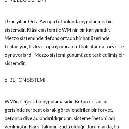
Uzun yıllar Orta Avrupa futbolunda uygulanmış bir
sistemdir. Klâsik sistem ile WM’nin bir karışımıdır.
Mezzo sisteminde defans ortada bir hat üzerinde
toplanıyor, hızlı ve topa iyi vuran futbolcular da forvette
oynuyorlardı. Mezzo sistemi günümüzde terk edilmiş bir
sistemdir.
6. BETON SİSTEMİ
WM’in değişik bir uygulamasıdır. Bütün defansın
gerisinde serbest olarak görevlendirilen bir forvet,
betoncu diye adlandırıldığından, sisteme "beton" adı
verilmiştir. Karşı takımın güçlü olduğu durumlarda, bu