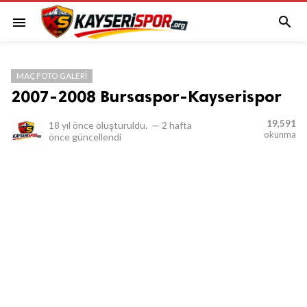

menu
MAÇ FOTO GALERI
2007-2008 Bursaspor-Kayserispor
19,591
18 yıl önce
oluşturuldu.
—
2 hafta
okunma
önce
güncellendi