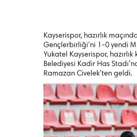
Kayserispor, hazırlık maçında
lıdır.
Gençlerbirliği'ni 1-0 yendi Mi
Yukatel Kayserispor, hazırlık
Belediyesi Kadir Has Stadı'n
Ramazan Civelek'ten geldi.