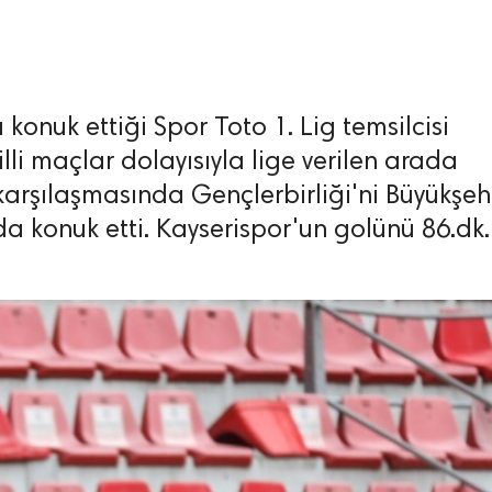
 konuk ettiği Spor Toto 1. Lig temsilcisi
lli maçlar dolayısıyla lige verilen arada
 karşılaşmasında Gençlerbirliği'ni Büyükşeh
da konuk etti. Kayserispor'un golünü 86.dk.