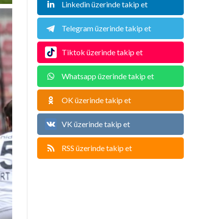
Linkedin üzerinde takip et
Telegram üzerinde takip et
Tiktok üzerinde takip et
Whatsapp üzerinde takip et
OK üzerinde takip et
VK üzerinde takip et
RSS üzerinde takip et