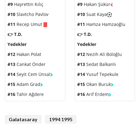
#9
Hayrettin Kılıç
#9
Hakan Şükür
#10
Slavtcho Pavlov
#10
Suat Kaya
#11
Recep Umut
#11
Hamza Hamzaoğlu
👉 T.D.
👉 T.D.
Yedekler
Yedekler
#12
Hakan Polat
#12
Nezih Ali Boloğlu
#13
Cankat Önder
#13
Sedat Balkanlı
#14
Seyit Cem Ünsal
#14
Yusuf Tepekule
#15
Adam Grad
#15
Okan Buruk
#16
Tahir Ağdere
#16
Arif Erdem
Galatasaray
1994 1995