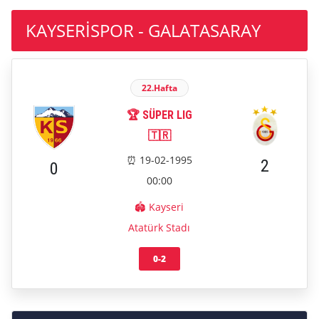
KAYSERİSPOR - GALATASARAY
22.Hafta
🏆 SÜPER LIG
🇹🇷
⏰ 19-02-1995
2
0
00:00
🏟️ Kayseri
Atatürk Stadı
0-2