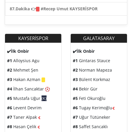
87.Dakika 👉
#Recep Umut KAYSERİSPOR
KAYSERİSPOR
GALATASARAY
✔️İlk Onbir
✔️İlk Onbir
#1
Alloysius Agu
#1
Gintaras Stauce
#2
Mehmet Şen
#2
Norman Mapeza
#3
Hakan Azman
#3
Bülent Korkmaz
#4
İlhan Sancaktar
#4
Bekir Gür
#5
Mustafa Uğur
(K)
#5
Feti Okuroğlu
#6
Levent Devrim
#6
Tugay Kerimoğlu
#7
Taner Alpak
#7
Uğur Tütüneker
#8
Hasan Çelik
#8
Saffet Sancaklı