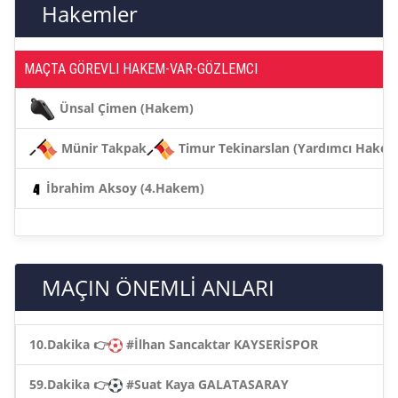
Hakemler
MAÇTA GÖREVLI HAKEM-VAR-GÖZLEMCI
Ünsal Çimen (Hakem)
Münir Takpak
Timur Tekinarslan (Yardımcı Hakem
İbrahim Aksoy (4.Hakem)
MAÇIN ÖNEMLİ ANLARI
10.Dakika 👉
#İlhan Sancaktar KAYSERİSPOR
59.Dakika 👉
#Suat Kaya GALATASARAY