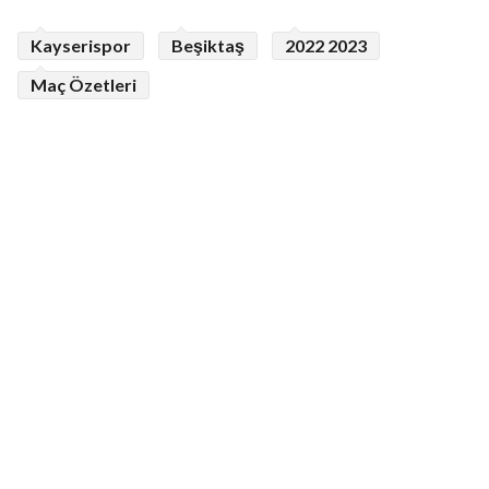
Kayserispor
Beşiktaş
2022 2023
Maç Özetleri