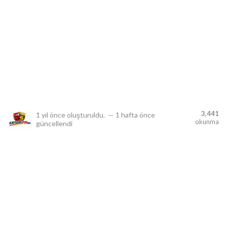
lıdır.
3,441
1 yıl önce
oluşturuldu.
—
1 hafta önce
okunma
güncellendi