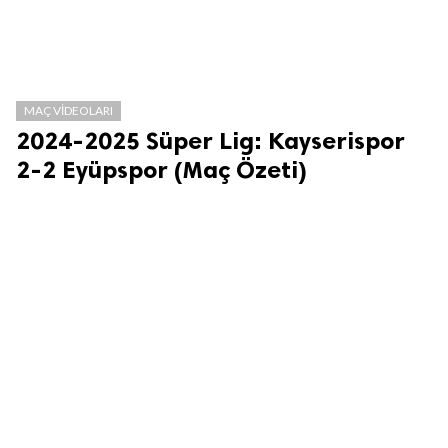
MAÇ VIDEOLARI
2024-2025 Süper Lig: Kayserispor
2-2 Eyüpspor (Maç Özeti)