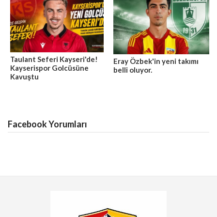
Taulant Seferi Kayseri'de!
Eray Özbek'in yeni takımı
Kayserispor Golcüsüne
belli oluyor.
Kavuştu
Facebook Yorumları