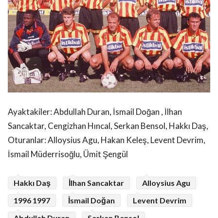
Ayaktakiler: Abdullah Duran, İsmail Doğan , İlhan
Sancaktar, Cengizhan Hıncal, Serkan Bensol, Hakkı Daş,
Oturanlar: Alloysius Agu, Hakan Keleş, Levent Devrim,
İsmail Müderrisoğlu, Ümit Şengül
Hakkı Daş
İlhan Sancaktar
Alloysius Agu
1996 1997
İsmail Doğan
Levent Devrim
Abdullah Duran
Serkan Bensol