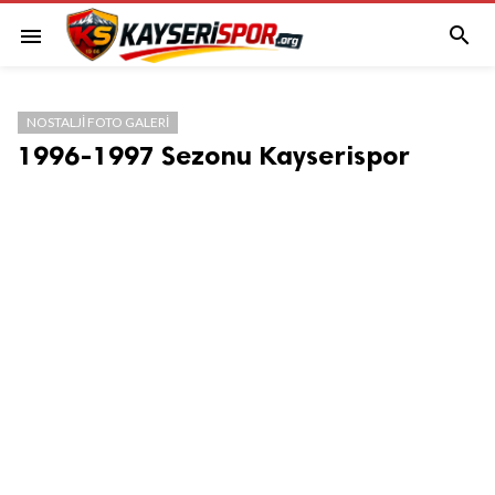

menu
NOSTALJI FOTO GALERI
1996-1997 Sezonu Kayserispor