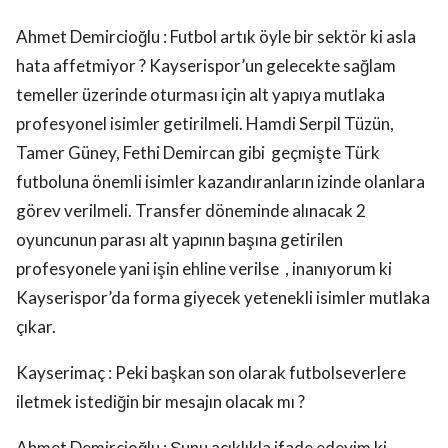
Ahmet Demircioğlu : Futbol artık öyle bir sektör ki asla
hata affetmiyor ? Kayserispor’un gelecekte sağlam
temeller üzerinde oturması için alt yapıya mutlaka
profesyonel isimler getirilmeli. Hamdi Serpil Tüzün,
Tamer Güney, Fethi Demircan gibi geçmişte Türk
futboluna önemli isimler kazandıranların izinde olanlara
görev verilmeli. Transfer döneminde alınacak 2
oyuncunun parası alt yapının başına getirilen
profesyonele yani işin ehline verilse , inanıyorum ki
Kayserispor’da forma giyecek yetenekli isimler mutlaka
çıkar.
Kayserimaç : Peki başkan son olarak futbolseverlere
iletmek istediğin bir mesajın olacak mı ?
Ahmet Demircioğlu : Şunu açıklıkla ifade edeyim ki,