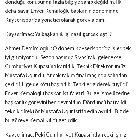
döndüğü konusunda fazla bilgiye sahip değildim. İlk
defa sayın Enver Kemaloğlu başkanın döneminde
Kayserispor’da yönetici olarak görev aldım.
Kayserimaç: Ya başkanlık işi nasıl gerçekleşti ?
Ahmet Demircioğlu : O dönem Kayserispor’da işler pek
iyi gitmiyordu. Sezon başında Sivas’taki geleneksel
Cumhuriyet Kupası’na katıldık. Teknik Direktörümüz
Mustafa Uğur’du. Ancak takım final maçında sahadan
çekildi. Lige de kötü başladık. Tepkiler giderek büyüdü.
Enver Kemaloğlu başkan istifa etti. Bu gelişme üzerine
başkanlık görevini ben devraldım. Dördüncü hafta idi
teknik direktör Mustafa Uğur istifa edip ayrıldı. Biz de
bu göreve Kemal Kılıç’ı getirdik.
Kayserimaç: Peki Cumhuriyet Kupası’ndan çekilişiniz