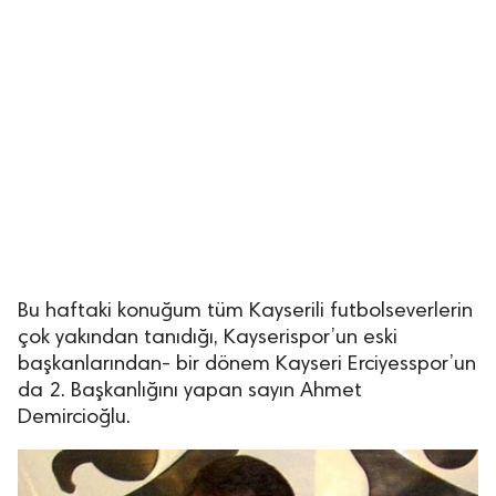
Bu haftaki konuğum tüm Kayserili futbolseverlerin
çok yakından tanıdığı, Kayserispor’un eski
başkanlarından- bir dönem Kayseri Erciyesspor’un
da 2. Başkanlığını yapan sayın Ahmet
Demircioğlu.