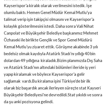
Kayserispor’a kiralık olarak verilmesini istedik. İşe
olumlu baktı. Hemen Genel Müdür Kemal Mutlu’ya
talimat verip işin takipçisi olmasını ve Kayserispor’a
kolaylık gösterilmesini istedi. Daha sonra Vali Nihat
Canpolat ve Büyükşehir Belediye başkanımız Mehmet
Özhaseki ile birlikte Gençlik ve Spor Genel Müdürü
Kemal Mutlu’yu ziyaret ettik. Görüşme akabinde 3 yılı
bedelsiz olmak kaydıyla Atatürk Stadı’nı yıllığı 40 bin
dolardan 49 yıllığına kiraladık.Bizim planımızda Dış Saha
ve Atatürk Stadı’nın altındaki bölümleri ileride iş yeri
yapıp kiralamak ve böylece Kayserispor’a gelir
sağlamak vardı.Bu kiralama işini Türkiye’de bir ilk
olarak biz başardık ancak ilerleyen süreçte stat Kayseri
Büyükşehir Belediyesi’ne devredildi.Stat yıkıldı ve sonra
da şu anki pozisyona gelindi.