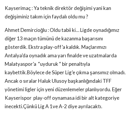
Kayserimaç : Ya teknik direktör değişimi yani kan
değişiminiz takım için faydalı oldu mu ?
Ahmet Demircioğlu : Oldu tabii ki… Ligde oynadığımız
diğer 13 maçın tümünü de kazanma başarısını
gösterdik. Ekstra play-off’a kaldık. Maçlarımızı
Antalya’da oynadık ama yarı finalde ve uzatmalarda
Malatyaspor’a “uyduruk “ bir penaltıyla
kaybettik.Böylece de Süper Lig’e çıkma şansımız olmadı.
Ancak o sıralar Haluk Ulusoy başkanlığındaki TFF
yönetimi ligler için yeni düzenlemeler planlıyordu. Eğer
Kayserispor play-off oynamasa idi bir alt kategoriye
inecekti.Çünkü Lig A 1ve A-2 diye ayrılacaktı.