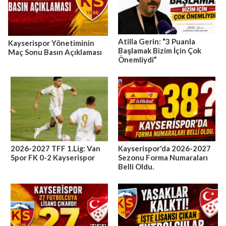
Atilla Gerin: “3 Puanla
Kayserispor Yönetiminin
Başlamak Bizim İçin Çok
Maç Sonu Basın Açıklaması
Önemliydi”
2026-2027 TFF 1.Lig: Van
Kayserispor'da 2026-2027
Spor FK 0-2 Kayserispor
Sezonu Forma Numaraları
Belli Oldu.