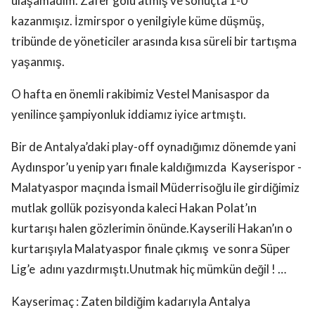
ulaşamadım. Zafer golü atmış ve sonuçta 1-0
kazanmışız. İzmirspor o yenilgiyle küme düşmüş,
tribünde de yöneticiler arasında kısa süreli bir tartışma
yaşanmış.
O hafta en önemli rakibimiz Vestel Manisaspor da
yenilince şampiyonluk iddiamız iyice artmıştı.
Bir de Antalya’daki play-off oynadığımız dönemde yani
Aydınspor’u yenip yarı finale kaldığımızda Kayserispor -
Malatyaspor maçında İsmail Müderrisoğlu ile girdiğimiz
mutlak gollük pozisyonda kaleci Hakan Polat’ın
kurtarışı halen gözlerimin önünde.Kayserili Hakan’ın o
kurtarışıyla Malatyaspor finale çıkmış ve sonra Süper
Lig’e adını yazdırmıştı.Unutmak hiç mümkün değil ! …
Kayserimaç : Zaten bildiğim kadarıyla Antalya