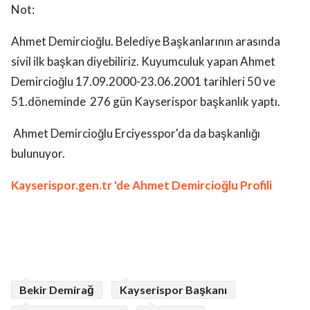
Not:
Ahmet Demircioğlu. Belediye Başkanlarının arasında
sivil ilk başkan diyebiliriz. Kuyumculuk yapan Ahmet
Demircioğlu 17.09.2000-23.06.2001 tarihleri 50 ve
51.döneminde 276 gün Kayserispor başkanlık yaptı.
Ahmet Demircioğlu Erciyesspor'da da başkanlığı
bulunuyor.
Kayserispor.gen.tr 'de Ahmet Demircioğlu Profili
Bekir Demirağ
Kayserispor Başkanı