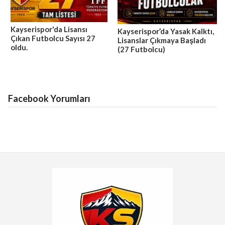
Kayserispor'da Lisansı
Kayserispor’da Yasak Kalktı,
Çıkan Futbolcu Sayısı 27
Lisanslar Çıkmaya Başladı
oldu.
(27 Futbolcu)
Facebook Yorumları