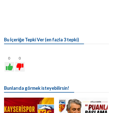
Bu İçeriğe Tepki Ver (en fazla 3 tepki)
0
0
Bunlarıda görmek isteyebilirsin!