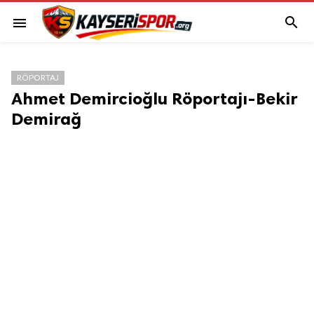

menu
RÖPORTAJ
Ahmet Demircioğlu Röportajı-Bekir
Demirağ