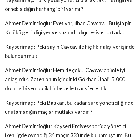
örnek aldığın herhangi biri var mı ?
Ahmet Demircioğlu : Evet var, İlhan Cavcav… Bu işin piri.
Kulübü getirdiği yer ve kazandırdığı tesisler ortada.
Kayserimaç : Peki sayın Cavcav ile hiç fikir alış-verişinde
bulundun mu ?
Ahmet Demircioğlu : Hem de çok… Cavcav abimle iyi
anlaşırdık. Zaten onun içindir ki Gökhan Ünal’ı 5.000
dolar gibi sembolik bir bedelle transfer ettik.
Kayserimaç : Peki Başkan, bu kadar süre yöneticiliğinde
unutamadığın maçlar mutlaka vardır ?
Ahmet Demircioğlu : Kayseri Erciyesspor’da yönetici
iken ligde oynadığı 34 maçın 33’ünde bulunmuştum. Bu