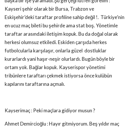
başka bir işe yaramadı.Şu gerçeği lütfen görelim :
Kayseri şehir olarak bir Bursa, Trabzon ve
Eskişehir’deki taraftar profiline sahip değil !. Türkiye’nin
en ucuz maç bileti bu şehirde ama stat boş. Yönetimle
taraftar arasındaki iletişim kopuk. Bu da doğal olarak
herkesi olumsuz etkiledi. Eskiden çarşıda herkes
futbolcularla karşılaşır, onlarla güzel dostluklar
kurarlardı yani haşır-neşir olurlardı. Bugün böyle bir
ortam yok. Bağlar kopuk. Kayserispor yönetimi
tribünlere taraftarı çekmek istiyorsa önce kulübün
kapılarını taraftarına açmalı.
Kayserimaç : Peki maçlara gidiyor musun ?
Ahmet Demircioğlu : Hayır gitmiyorum. Beş yıldır maç