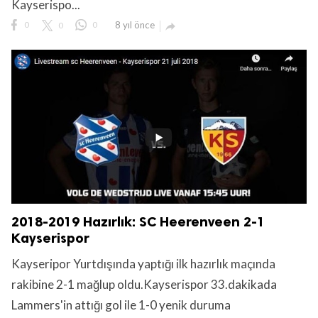
Kayserispo...
0
0
0
8 yıl önce

2018-2019 Hazırlık: SC Heerenveen 2-1
Kayserispor
Kayseripor Yurtdışında yaptığı ilk hazırlık maçında
rakibine 2-1 mağlup oldu.Kayserispor 33.dakikada
Lammers'in attığı gol ile 1-0 yenik duruma