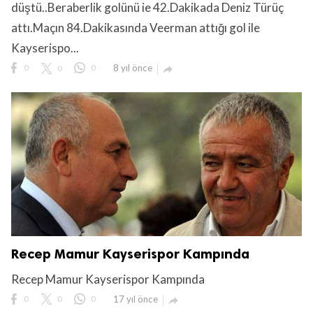
düştü..Beraberlik golünü ie 42.Dakikada Deniz Türüç
attı.Maçın 84.Dakikasında Veerman attığı gol ile
Kayserispo...
0
0
0
8 yıl önce

Recep Mamur Kayserispor Kampında
Recep Mamur Kayserispor Kampında
0
0
0
17 yıl önce
