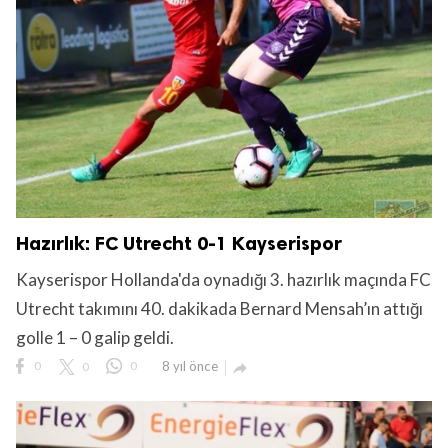
Hazırlık: FC Utrecht 0-1 Kayserispor
Kayserispor Hollanda'da oynadığı 3. hazırlık maçında FC
Utrecht takımını 40. dakikada Bernard Mensah’ın attığı
golle 1 – 0 galip geldi.
0
0
0
8 yıl önce
